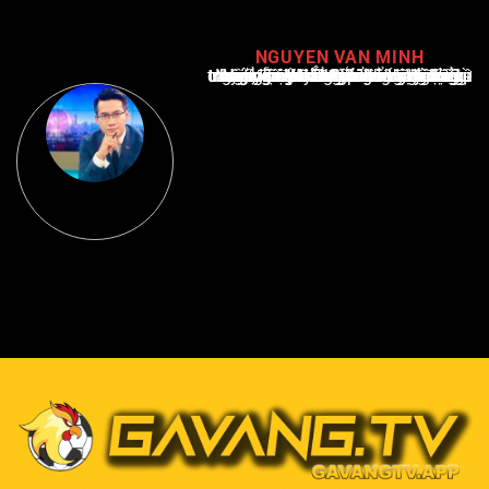
NGUYEN VAN MINH
Nguyễn Văn Minh là một trong những chuyên gia hàng đầu về báo cáo tin tức thể thao tại Việt Nam, với hơn 10 năm hoạt động trong ngành. Ông có kiến thức sâu rộng và kinh nghiệm đáng kể trong việc phân tích và báo cáo về các sự kiện thể thao hàng đầu. Sự hiểu biết sâu sắc của ông về ngành này đã giúp ông xây dựng uy tín và danh tiếng trong cộng đồng báo chí thể thao.