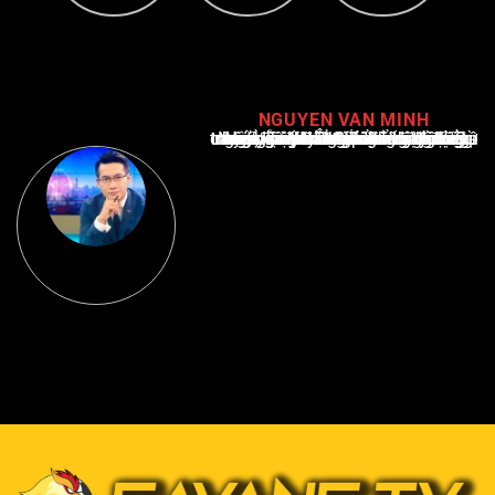
NGUYEN VAN MINH
Nguyễn Văn Minh là một trong những chuyên gia hàng đầu về báo cáo tin tức thể thao tại Việt Nam, với hơn 10 năm hoạt động trong ngành. Ông có kiến thức sâu rộng và kinh nghiệm đáng kể trong việc phân tích và báo cáo về các sự kiện thể thao hàng đầu. Sự hiểu biết sâu sắc của ông về ngành này đã giúp ông xây dựng uy tín và danh tiếng trong cộng đồng báo chí thể thao.