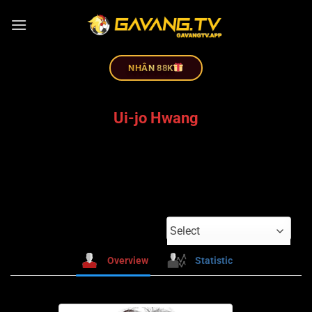
NHÂN 88K
Ui-jo Hwang
Select
Overview
Statistic