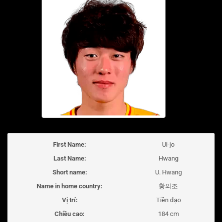
First Name:
Ui-jo
Last Name:
Hwang
Short name:
U. Hwang
Name in home country:
황의조
Vị trí:
Tiền đạo
Chiều cao:
184 cm