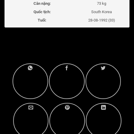
Cân nặng:
73 kg
Quốc tịch:
South Korea
Tuổi:
28-08-1992 (33)