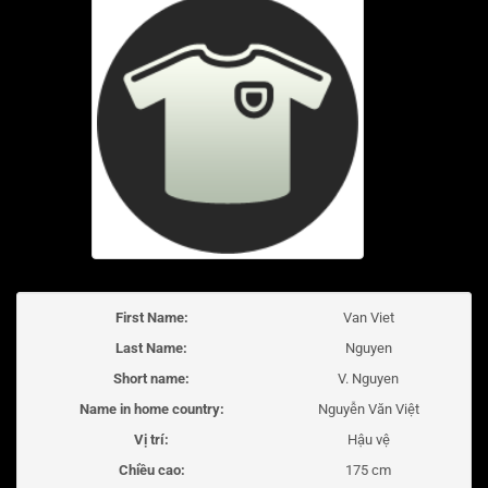
First Name:
Van Viet
Last Name:
Nguyen
Short name:
V. Nguyen
Name in home country:
Nguyễn Văn Việt
Vị trí:
Hậu vệ
Chiều cao:
175 cm