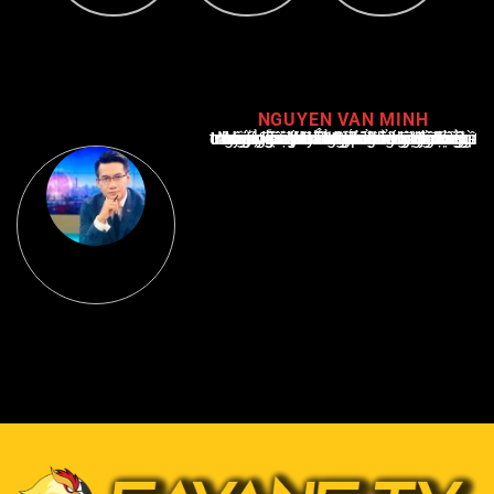
NGUYEN VAN MINH
Nguyễn Văn Minh là một trong những chuyên gia hàng đầu về báo cáo tin tức thể thao tại Việt Nam, với hơn 10 năm hoạt động trong ngành. Ông có kiến thức sâu rộng và kinh nghiệm đáng kể trong việc phân tích và báo cáo về các sự kiện thể thao hàng đầu. Sự hiểu biết sâu sắc của ông về ngành này đã giúp ông xây dựng uy tín và danh tiếng trong cộng đồng báo chí thể thao.