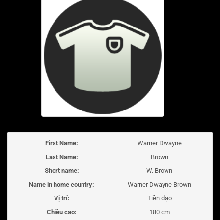
First Name:
Warner Dwayne
Last Name:
Brown
Short name:
W. Brown
Name in home country:
Warner Dwayne Brown
Vị trí:
Tiền đạo
Chiều cao:
180 cm