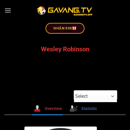
NHÂN 88K
Wesley Robinson
Select
Overview
Statistic