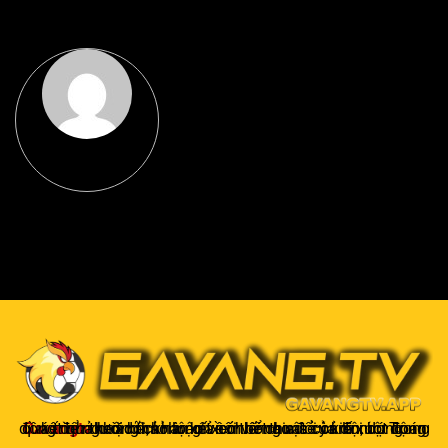
Gavangtv
không chỉ là nơi xem bóng mà còn là một cộng đồng để người hâm mộ kết nối và trao đổi cảm xúc. Trong quá trình theo dõi, khán giả có thể chia sẻ ý kiến, dự đoán kết quả hoặc thảo luận về chiến thuật của đội bóng.