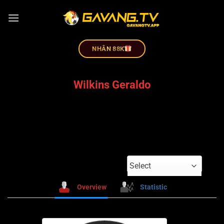
NHÂN 88K
Wilkins Geraldo
Select
Overview
Statistic