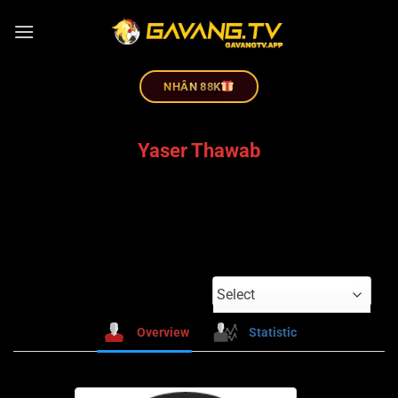
NHÂN 88K
Yaser Thawab
Select
Overview
Statistic