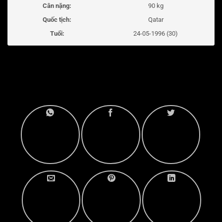
Cân nặng:
90 kg
Quốc tịch:
Qatar
Tuổi:
24-05-1996 (30)