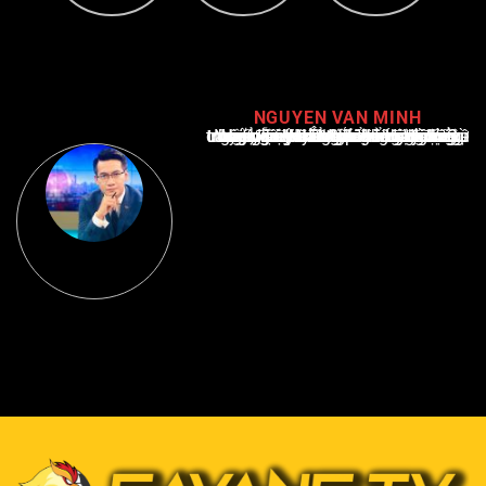
NGUYEN VAN MINH
Nguyễn Văn Minh là một trong những chuyên gia hàng đầu về báo cáo tin tức thể thao tại Việt Nam, với hơn 10 năm hoạt động trong ngành. Ông có kiến thức sâu rộng và kinh nghiệm đáng kể trong việc phân tích và báo cáo về các sự kiện thể thao hàng đầu. Sự hiểu biết sâu sắc của ông về ngành này đã giúp ông xây dựng uy tín và danh tiếng trong cộng đồng báo chí thể thao.