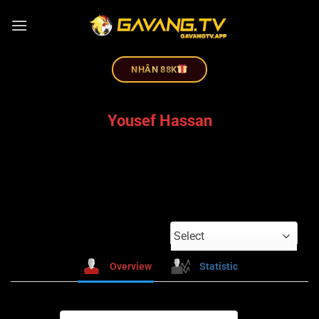
NHÂN 88K
Yousef Hassan
Select
Overview
Statistic