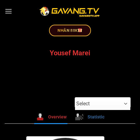
NHÂN 88K
Yousef Marei
Select
Overview
Statistic