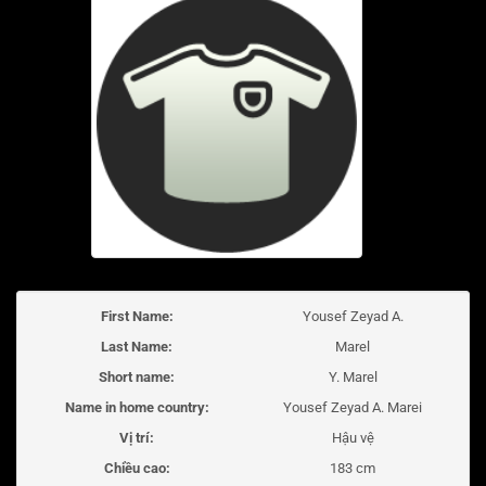
First Name:
Yousef Zeyad A.
Last Name:
Marel
Short name:
Y. Marel
Name in home country:
Yousef Zeyad A. Marei
Vị trí:
Hậu vệ
Chiều cao:
183 cm