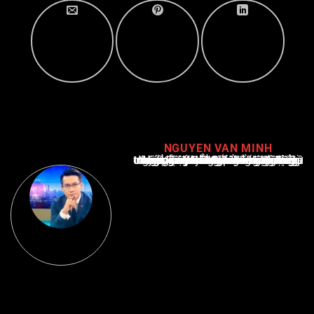
NGUYEN VAN MINH
Nguyễn Văn Minh là một trong những chuyên gia hàng đầu về báo cáo tin tức thể thao tại Việt Nam, với hơn 10 năm hoạt động trong ngành. Ông có kiến thức sâu rộng và kinh nghiệm đáng kể trong việc phân tích và báo cáo về các sự kiện thể thao hàng đầu. Sự hiểu biết sâu sắc của ông về ngành này đã giúp ông xây dựng uy tín và danh tiếng trong cộng đồng báo chí thể thao.