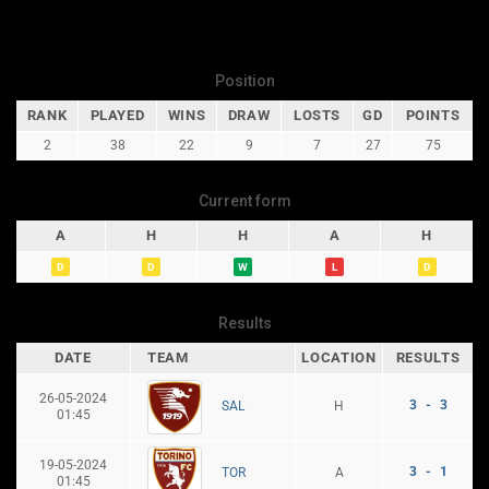
Position
RANK
PLAYED
WINS
DRAW
LOSTS
GD
POINTS
2
38
22
9
7
27
75
Current form
A
H
H
A
H
D
D
W
L
D
Results
DATE
TEAM
LOCATION
RESULTS
26-05-2024
3 - 3
H
SAL
01:45
19-05-2024
3 - 1
A
TOR
01:45