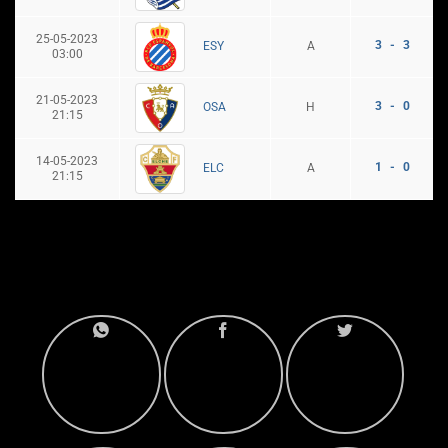
25-05-2023
3 - 3
A
ESY
03:00
21-05-2023
3 - 0
H
OSA
21:15
14-05-2023
1 - 0
A
ELC
21:15