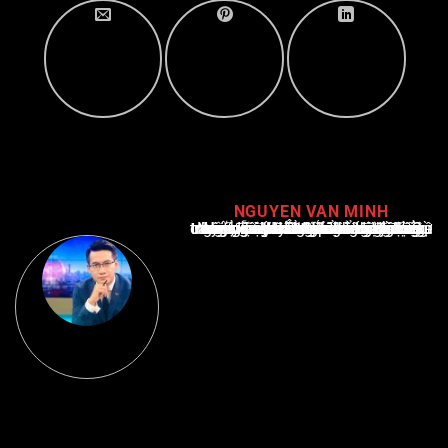
NGUYEN VAN MINH
Nguyễn Văn Minh là một trong những chuyên gia hàng đầu về báo cáo tin tức thể thao tại Việt Nam, với hơn 10 năm hoạt động trong ngành. Ông có kiến thức sâu rộng và kinh nghiệm đáng kể trong việc phân tích và báo cáo về các sự kiện thể thao hàng đầu. Sự hiểu biết sâu sắc của ông về ngành này đã giúp ông xây dựng uy tín và danh tiếng trong cộng đồng báo chí thể thao.