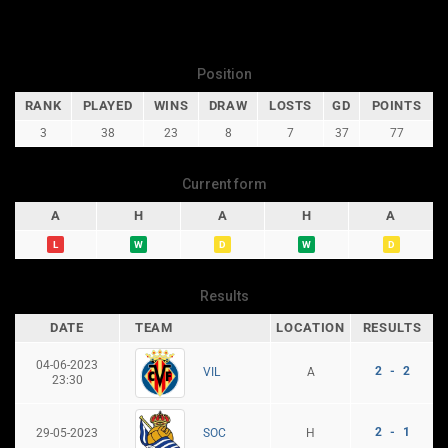
Position
RANK
PLAYED
WINS
DRAW
LOSTS
GD
POINTS
3
38
23
8
7
37
77
Current form
A
H
A
H
A
L
W
D
W
D
Results
DATE
TEAM
LOCATION
RESULTS
04-06-2023
2 - 2
A
VIL
23:30
2 - 1
29-05-2023
H
SOC