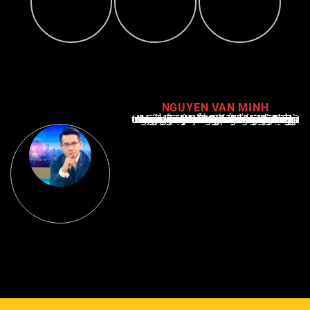
NGUYEN VAN MINH
Nguyễn Văn Minh là một trong những chuyên gia hàng đầu về báo cáo tin tức thể thao tại Việt Nam, với hơn 10 năm hoạt động trong ngành. Ông có kiến thức sâu rộng và kinh nghiệm đáng kể trong việc phân tích và báo cáo về các sự kiện thể thao hàng đầu. Sự hiểu biết sâu sắc của ông về ngành này đã giúp ông xây dựng uy tín và danh tiếng trong cộng đồng báo chí thể thao.