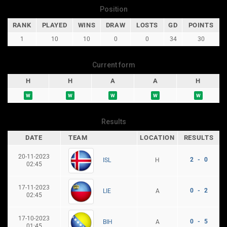
Position
RANK
PLAYED
WINS
DRAW
LOSTS
GD
POINTS
1
10
10
0
0
34
30
Current form
H
H
A
A
H
W
W
W
W
W
Results
DATE
TEAM
LOCATION
RESULTS
20-11-2023
2 - 0
H
ISL
02:45
17-11-2023
0 - 2
A
LIE
02:45
17-10-2023
0 - 5
A
BIH
01:45