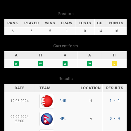
Position
RANK
PLAYED
WINS
DRAW
LOSTS
GD
POINTS
6
6
5
1
0
14
16
Current form
A
H
A
A
H
W
W
W
W
D
Results
DATE
TEAM
LOCATION
RESULTS
1 - 1
12-06-2024
H
BHR
06-06-2024
0 - 4
A
NPL
23:00