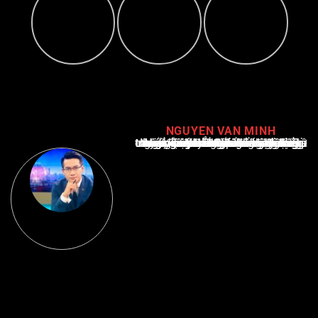
NGUYEN VAN MINH
Nguyễn Văn Minh là một trong những chuyên gia hàng đầu về báo cáo tin tức thể thao tại Việt Nam, với hơn 10 năm hoạt động trong ngành. Ông có kiến thức sâu rộng và kinh nghiệm đáng kể trong việc phân tích và báo cáo về các sự kiện thể thao hàng đầu. Sự hiểu biết sâu sắc của ông về ngành này đã giúp ông xây dựng uy tín và danh tiếng trong cộng đồng báo chí thể thao.