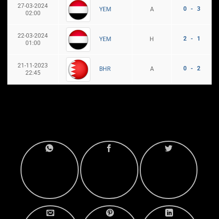
27-03-2024
0 - 3
A
YEM
02:00
22-03-2024
2 - 1
H
YEM
01:00
21-11-2023
0 - 2
A
BHR
22:45