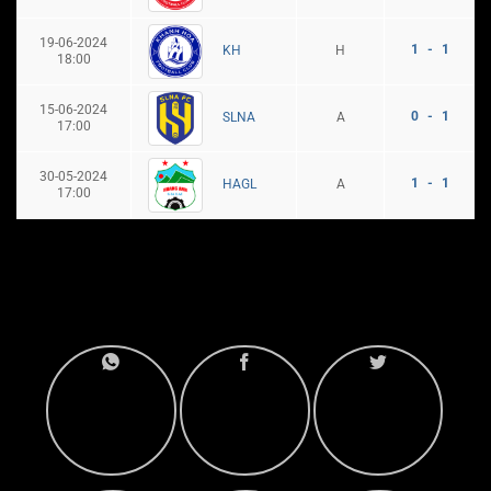
19-06-2024
1 - 1
H
KH
18:00
15-06-2024
0 - 1
A
SLNA
17:00
30-05-2024
1 - 1
A
HAGL
17:00