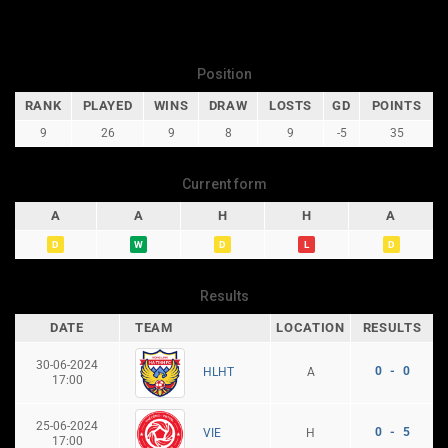
Position
RANK
PLAYED
WINS
DRAW
LOSTS
GD
POINTS
9
26
9
8
9
-5
35
Current form
A
A
H
H
A
D
W
D
L
D
Results
DATE
TEAM
LOCATION
RESULTS
30-06-2024
0 - 0
A
HLHT
17:00
25-06-2024
0 - 5
H
VIE
17:00