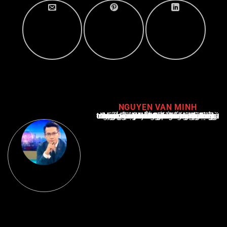
NGUYEN VAN MINH
Nguyễn Văn Minh là một trong những chuyên gia hàng đầu về báo cáo tin tức thể thao tại Việt Nam, với hơn 10 năm hoạt động trong ngành. Ông có kiến thức sâu rộng và kinh nghiệm đáng kể trong việc phân tích và báo cáo về các sự kiện thể thao hàng đầu. Sự hiểu biết sâu sắc của ông về ngành này đã giúp ông xây dựng uy tín và danh tiếng trong cộng đồng báo chí thể thao.