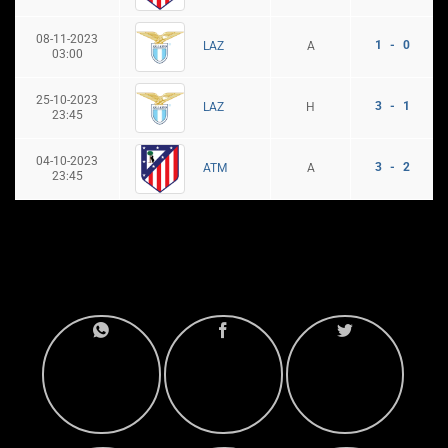
08-11-2023
1 - 0
A
LAZ
03:00
25-10-2023
3 - 1
H
LAZ
23:45
04-10-2023
3 - 2
A
ATM
23:45