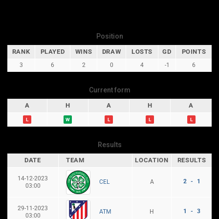
Position
RANK
PLAYED
WINS
DRAW
LOSTS
GD
POINTS
3
6
2
0
4
-1
6
Current form
A
H
A
H
A
L
W
L
L
L
Results
DATE
TEAM
LOCATION
RESULTS
14-12-2023
2 - 1
A
CEL
03:00
29-11-2023
1 - 3
H
ATM
03:00