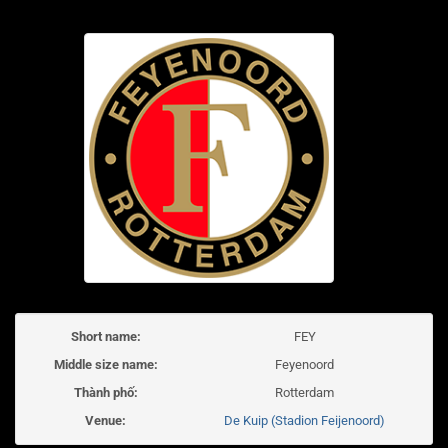
Short name:
FEY
Middle size name:
Feyenoord
Thành phố:
Rotterdam
Venue:
De Kuip (Stadion Feijenoord)