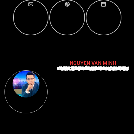
NGUYEN VAN MINH
Nguyễn Văn Minh là một trong những chuyên gia hàng đầu về báo cáo tin tức thể thao tại Việt Nam, với hơn 10 năm hoạt động trong ngành. Ông có kiến thức sâu rộng và kinh nghiệm đáng kể trong việc phân tích và báo cáo về các sự kiện thể thao hàng đầu. Sự hiểu biết sâu sắc của ông về ngành này đã giúp ông xây dựng uy tín và danh tiếng trong cộng đồng báo chí thể thao.