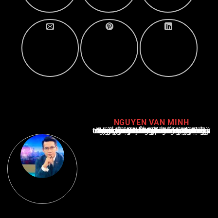
NGUYEN VAN MINH
Nguyễn Văn Minh là một trong những chuyên gia hàng đầu về báo cáo tin tức thể thao tại Việt Nam, với hơn 10 năm hoạt động trong ngành. Ông có kiến thức sâu rộng và kinh nghiệm đáng kể trong việc phân tích và báo cáo về các sự kiện thể thao hàng đầu. Sự hiểu biết sâu sắc của ông về ngành này đã giúp ông xây dựng uy tín và danh tiếng trong cộng đồng báo chí thể thao.