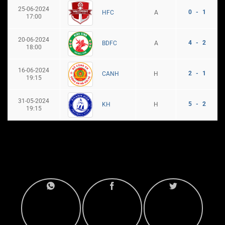
25-06-2024
0 - 1
A
HFC
17:00
20-06-2024
4 - 2
A
BDFC
18:00
16-06-2024
2 - 1
H
CANH
19:15
31-05-2024
5 - 2
H
KH
19:15