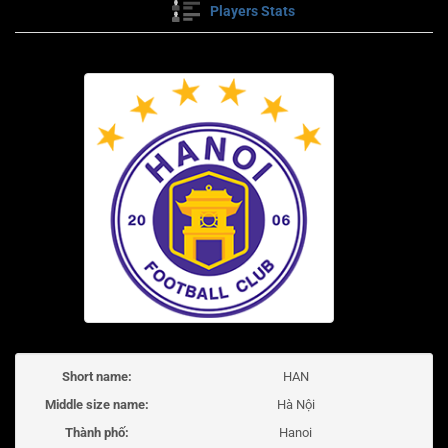
Players Stats
Short name:
HAN
Middle size name:
Hà Nội
Thành phố:
Hanoi