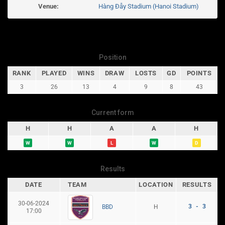
Venue:
Hàng Đẫy Stadium (Hanoi Stadium)
Position
RANK
PLAYED
WINS
DRAW
LOSTS
GD
POINTS
3
26
13
4
9
8
43
Current form
H
H
A
A
H
W
W
L
W
D
Results
DATE
TEAM
LOCATION
RESULTS
30-06-2024
3 - 3
H
BBD
17:00