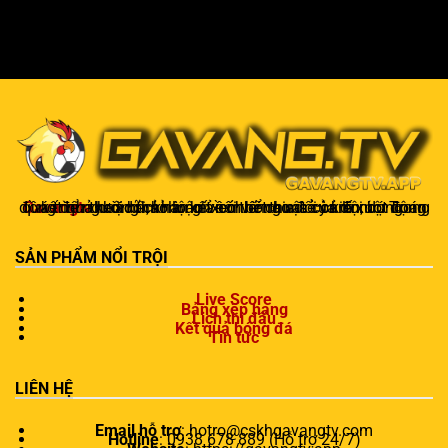
Gavangtv
không chỉ là nơi xem bóng mà còn là một cộng đồng để người hâm mộ kết nối và trao đổi cảm xúc. Trong quá trình theo dõi, khán giả có thể chia sẻ ý kiến, dự đoán kết quả hoặc thảo luận về chiến thuật của đội bóng.
SẢN PHẨM NỔI TRỘI
Live Score
Bảng xếp hạng
Lịch thi đấu
Kết quả bóng đá
Tin tức
LIÊN HỆ
Email hỗ trợ
:
hotro@cskhgavangtv.com
Hotline
: 0938 678 889 (Hỗ trợ 24/7)