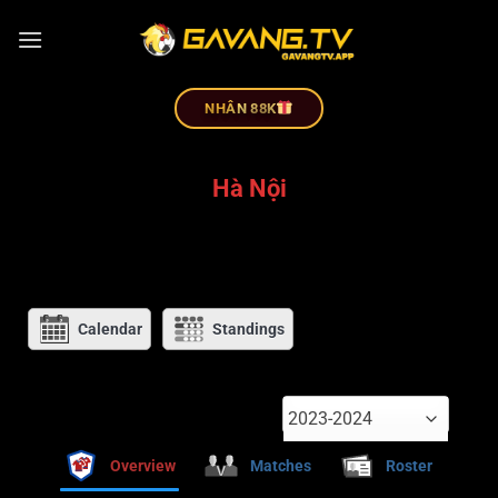
NHÂN 88K
Hà Nội
Calendar
Standings
2023-2024
Overview
Matches
Roster