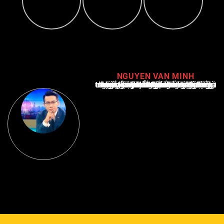
NGUYEN VAN MINH
Nguyễn Văn Minh là một trong những chuyên gia hàng đầu về báo cáo tin tức thể thao tại Việt Nam, với hơn 10 năm hoạt động trong ngành. Ông có kiến thức sâu rộng và kinh nghiệm đáng kể trong việc phân tích và báo cáo về các sự kiện thể thao hàng đầu. Sự hiểu biết sâu sắc của ông về ngành này đã giúp ông xây dựng uy tín và danh tiếng trong cộng đồng báo chí thể thao.