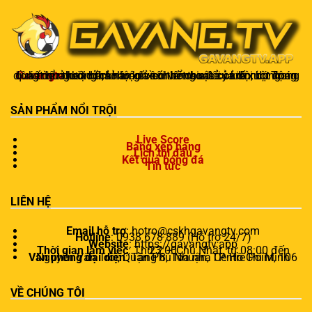
Gavangtv
không chỉ là nơi xem bóng mà còn là một cộng đồng để người hâm mộ kết nối và trao đổi cảm xúc. Trong quá trình theo dõi, khán giả có thể chia sẻ ý kiến, dự đoán kết quả hoặc thảo luận về chiến thuật của đội bóng.
SẢN PHẨM NỔI TRỘI
Live Score
Bảng xếp hạng
Lịch thi đấu
Kết quả bóng đá
Tin tức
LIÊN HỆ
Email hỗ trợ
:
hotro@cskhgavangtv.com
Hotline
: 0938 678 889 (Hỗ trợ 24/7)
Website
: https://gavangtv.app
Thời gian làm việc
: Thứ 2 – Chủ Nhật, từ 08:00 đến 23:00
Văn phòng đại diện
: Tầng 8, Tòa nhà Centre Point, 106 Nguyễn Văn Trỗi, Quận Phú Nhuận, TP. Hồ Chí Minh
VỀ CHÚNG TÔI