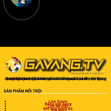
Gavangtv
không chỉ là nơi xem bóng mà còn là một cộng đồng để người hâm mộ kết nối và trao đổi cảm xúc. Trong quá trình theo dõi, khán giả có thể chia sẻ ý kiến, dự đoán kết quả hoặc thảo luận về chiến thuật của đội bóng.
SẢN PHẨM NỔI TRỘI
Live Score
Bảng xếp hạng
Lịch thi đấu
Kết quả bóng đá
Tin tức