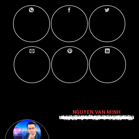
NGUYEN VAN MINH
Nguyễn Văn Minh là một trong những chuyên gia hàng đầu về báo cáo tin tức thể thao tại Việt Nam, với hơn 10 năm hoạt động trong ngành. Ông có kiến thức sâu rộng và kinh nghiệm đáng kể trong việc phân tích và báo cáo về các sự kiện thể thao hàng đầu. Sự hiểu biết sâu sắc của ông về ngành này đã giúp ông xây dựng uy tín và danh tiếng trong cộng đồng báo chí thể thao.