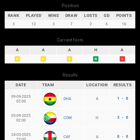
Position
RANK
PLAYED
WINS
DRAW
LOSTS
GD
POINTS
3
12
3
7
2
6
16
Current form
A
A
A
H
A
D
D
D
W
L
Results
DATE
TEAM
LOCATION
RESULTS
09-09-2025
1 - 0
A
GHA
02:00
05-09-2025
3 - 0
H
COM
02:00
24-03-2025
0 - 0
A
CAF
23:00