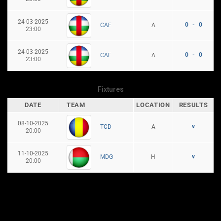
24-03-2025
0 - 0
A
CAF
23:00
24-03-2025
0 - 0
A
CAF
23:00
Fixtures
DATE
TEAM
LOCATION
RESULTS
08-10-2025
v
A
TCD
20:00
11-10-2025
v
H
MDG
20:00