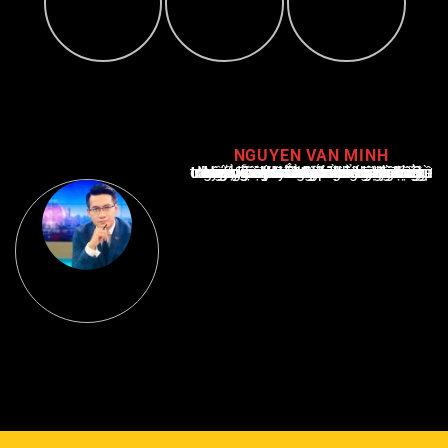
NGUYEN VAN MINH
Nguyễn Văn Minh là một trong những chuyên gia hàng đầu về báo cáo tin tức thể thao tại Việt Nam, với hơn 10 năm hoạt động trong ngành. Ông có kiến thức sâu rộng và kinh nghiệm đáng kể trong việc phân tích và báo cáo về các sự kiện thể thao hàng đầu. Sự hiểu biết sâu sắc của ông về ngành này đã giúp ông xây dựng uy tín và danh tiếng trong cộng đồng báo chí thể thao.