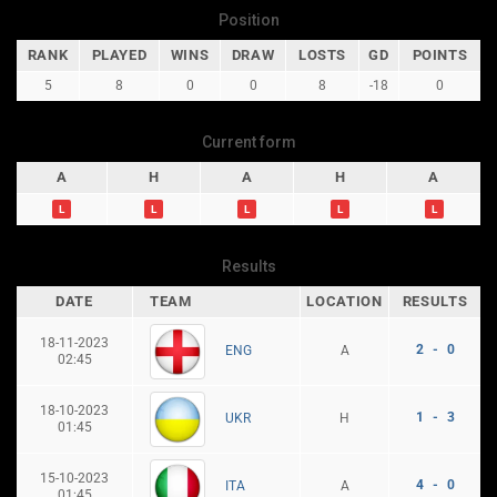
Position
RANK
PLAYED
WINS
DRAW
LOSTS
GD
POINTS
5
8
0
0
8
-18
0
Current form
A
H
A
H
A
L
L
L
L
L
Results
DATE
TEAM
LOCATION
RESULTS
18-11-2023
2 - 0
A
ENG
02:45
18-10-2023
1 - 3
H
UKR
01:45
15-10-2023
4 - 0
A
ITA
01:45