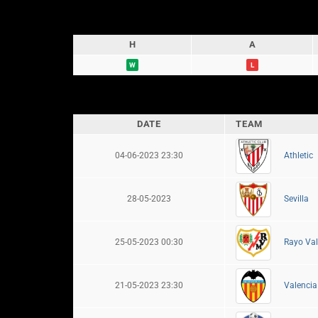
H
A
W
L
DATE
TEAM
04-06-2023 23:30
Athletic
28-05-2023
Sevilla
25-05-2023 00:30
Rayo Va
21-05-2023 23:30
Valencia