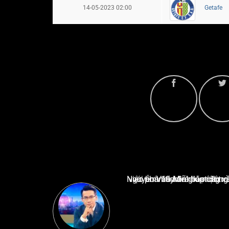
14-05-2023 02:00
Getafe
Nguyễn Văn Minh là một trong những chuyên gia hàng đầu về báo cáo tin tức thể thao tạ