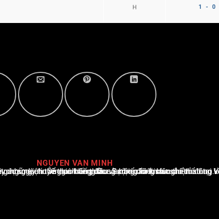
1 - 0
H
NGUYEN VAN MINH
i Việt Nam, với hơn 10 năm hoạt động trong ngành. Ông có kiến thức sâu rộng và kinh nghiệm đáng kể trong việc phân tích và báo cáo về các sự kiện thể thao hàng đầu. Sự hiểu biết sâu sắc của ông về ngành này đã giúp ông xây dựng uy tín và danh tiếng trong cộng đồng báo chí thể thao.