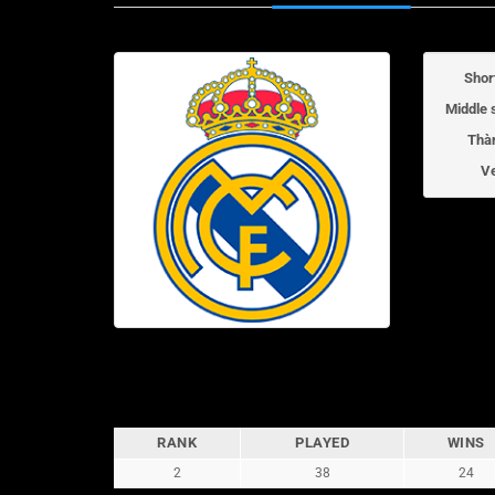
Shor
Middle 
Thà
V
RANK
PLAYED
WINS
2
38
24