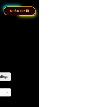
TIẾP BÓNG ĐÁ
NHÂN 88K
dings