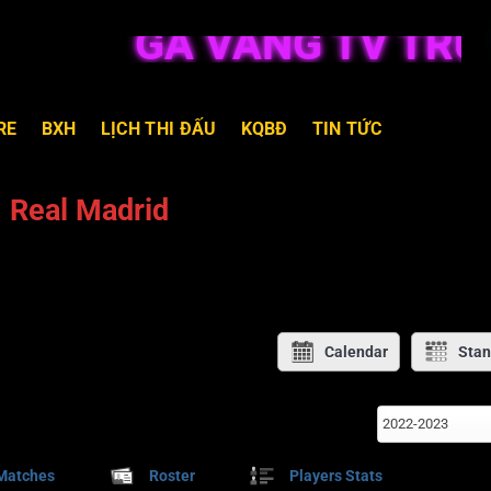
GÀ VÀNG TV TRỰC 
RE
BXH
LỊCH THI ĐẤU
KQBĐ
TIN TỨC
Real Madrid
Calendar
Stan
2022-2023
Matches
Roster
Players Stats