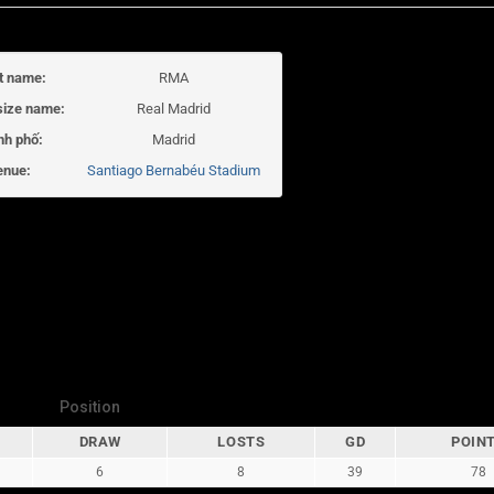
t name:
RMA
size name:
Real Madrid
nh phố:
Madrid
enue:
Santiago Bernabéu Stadium
Position
DRAW
LOSTS
GD
POIN
6
8
39
78