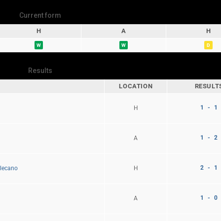
Current form
H
A
H
W
W
D
Results
LOCATION
RESULT
1 - 1
H
1 - 2
A
2 - 1
H
llecano
1 - 0
A