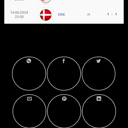
16-06-2024
1 - 1
H
DNK
23:00