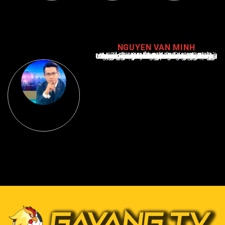
NGUYEN VAN MINH
Nguyễn Văn Minh là một trong những chuyên gia hàng đầu về báo cáo tin tức thể thao tại Việt Nam, với hơn 10 năm hoạt động trong ngành. Ông có kiến thức sâu rộng và kinh nghiệm đáng kể trong việc phân tích và báo cáo về các sự kiện thể thao hàng đầu. Sự hiểu biết sâu sắc của ông về ngành này đã giúp ông xây dựng uy tín và danh tiếng trong cộng đồng báo chí thể thao.