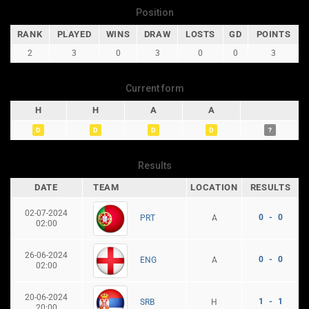
Position
RANK
PLAYED
WINS
DRAW
LOSTS
GD
POINTS
2
3
0
3
0
0
3
Current form
H
H
A
A
D
D
D
D
?
Results
DATE
TEAM
LOCATION
RESULTS
02-07-2024
0 - 0
A
PRT
02:00
26-06-2024
0 - 0
A
ENG
02:00
20-06-2024
1 - 1
H
SRB
20:00