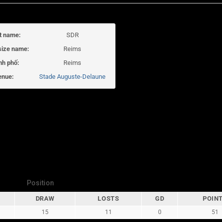
t name:
SDR
size name:
Reims
nh phố:
Reims
enue:
Stade Auguste-Delaune
Position
DRAW
LOSTS
GD
POIN
15
11
0
51