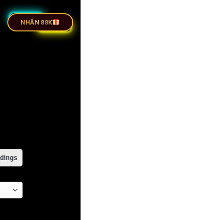
TIẾP BÓNG ĐÁ
NHÂN 88K
dings