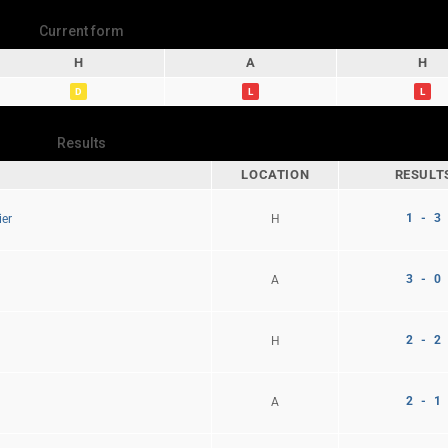
Current form
H
A
H
D
L
L
Results
LOCATION
RESULT
1 - 3
H
ier
3 - 0
A
2 - 2
H
2 - 1
A