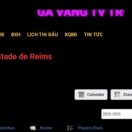
GÀ VÀNG TV TRỰC 
RE
BXH
LỊCH THI ĐẤU
KQBĐ
TIN TỨC
Stade de Reims
Calendar
Stan
2022-2023
Matches
Roster
Players Stats