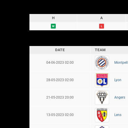
H
A
W
L
DATE
TEAM
04-06-2023 02:00
Montpell
28-05-2023 02:00
Lyon
21-05-2023 20:00
Angers
13-05-2023 02:00
Lens