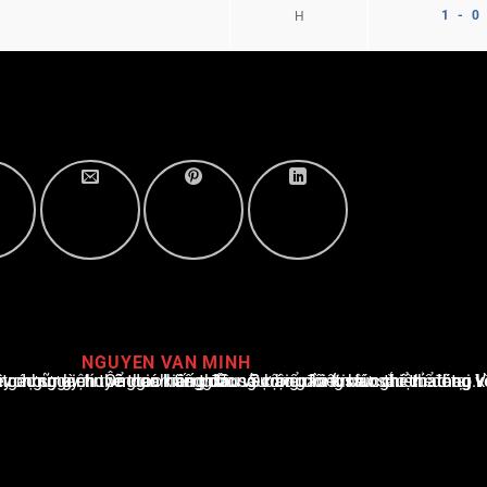
1 - 0
H
NGUYEN VAN MINH
i Việt Nam, với hơn 10 năm hoạt động trong ngành. Ông có kiến thức sâu rộng và kinh nghiệm đáng kể trong việc phân tích và báo cáo về các sự kiện thể thao hàng đầu. Sự hiểu biết sâu sắc của ông về ngành này đã giúp ông xây dựng uy tín và danh tiếng trong cộng đồng báo chí thể thao.