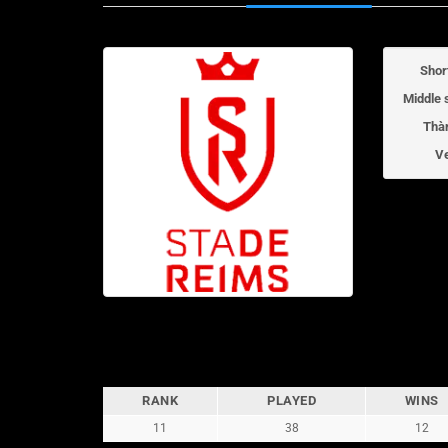
Shor
Middle 
Thà
V
RANK
PLAYED
WINS
11
38
12