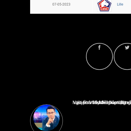
07-05-2023
Lille
Nguyễn Văn Minh là một trong những chuyên gia hàng đầu về báo cáo tin tức thể thao tạ