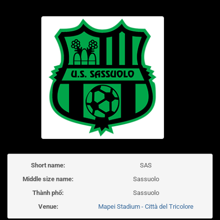
Short name:
SAS
Middle size name:
Sassuolo
Thành phố:
Sassuolo
Venue:
Mapei Stadium - Città del Tricolore