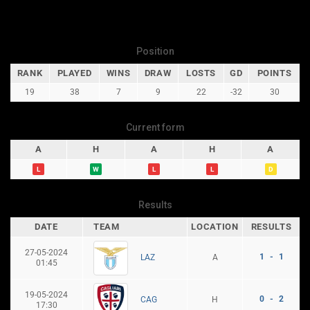
Position
RANK
PLAYED
WINS
DRAW
LOSTS
GD
POINTS
19
38
7
9
22
-32
30
Current form
A
H
A
H
A
L
W
L
L
D
Results
DATE
TEAM
LOCATION
RESULTS
27-05-2024
1 - 1
A
LAZ
01:45
19-05-2024
0 - 2
H
CAG
17:30