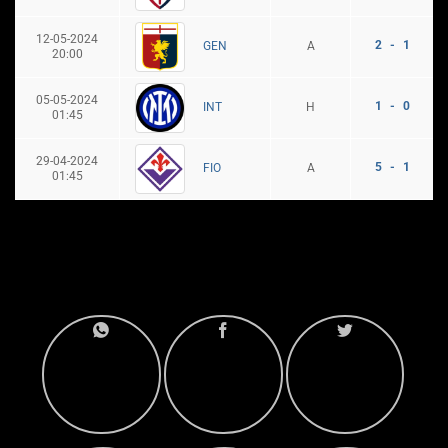
12-05-2024
2 - 1
A
GEN
20:00
05-05-2024
1 - 0
H
INT
01:45
29-04-2024
5 - 1
A
FIO
01:45