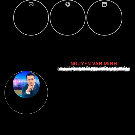
NGUYEN VAN MINH
Nguyễn Văn Minh là một trong những chuyên gia hàng đầu về báo cáo tin tức thể thao tại Việt Nam, với hơn 10 năm hoạt động trong ngành. Ông có kiến thức sâu rộng và kinh nghiệm đáng kể trong việc phân tích và báo cáo về các sự kiện thể thao hàng đầu. Sự hiểu biết sâu sắc của ông về ngành này đã giúp ông xây dựng uy tín và danh tiếng trong cộng đồng báo chí thể thao.