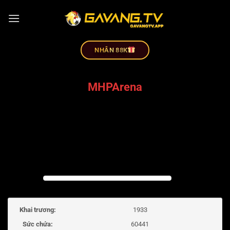
NHÂN 88K
MHPArena
Khai trương:
1933
Sức chứa:
60441