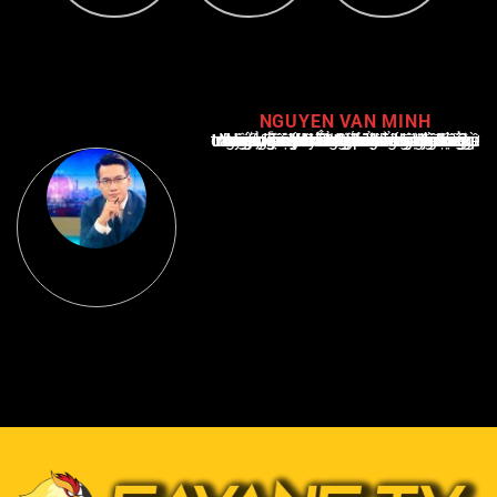
NGUYEN VAN MINH
Nguyễn Văn Minh là một trong những chuyên gia hàng đầu về báo cáo tin tức thể thao tại Việt Nam, với hơn 10 năm hoạt động trong ngành. Ông có kiến thức sâu rộng và kinh nghiệm đáng kể trong việc phân tích và báo cáo về các sự kiện thể thao hàng đầu. Sự hiểu biết sâu sắc của ông về ngành này đã giúp ông xây dựng uy tín và danh tiếng trong cộng đồng báo chí thể thao.