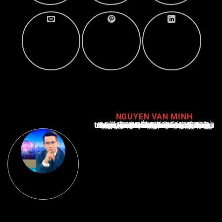
NGUYEN VAN MINH
Nguyễn Văn Minh là một trong những chuyên gia hàng đầu về báo cáo tin tức thể thao tại Việt Nam, với hơn 10 năm hoạt động trong ngành. Ông có kiến thức sâu rộng và kinh nghiệm đáng kể trong việc phân tích và báo cáo về các sự kiện thể thao hàng đầu. Sự hiểu biết sâu sắc của ông về ngành này đã giúp ông xây dựng uy tín và danh tiếng trong cộng đồng báo chí thể thao.