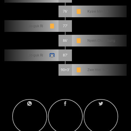
76'
Kyaw Min Oo
Jo-guk Ri
77'
86'
Nyein Chan Aung
Jo-guk Ri
87'
90+3'
Zwe Htet Min