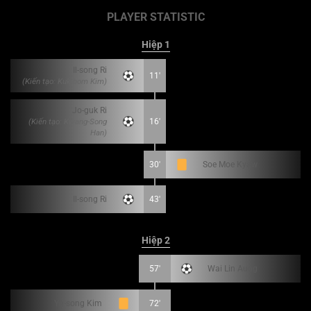
PLAYER STATISTIC
Hiệp 1
Il-song Ri
11'
(Kiến tạo: Kuk-bom Kim)
Jo-guk Ri
(Kiến tạo: Kwang-Song
16'
Han)
30'
Soe Moe Kyaw
Il-song Ri
43'
Hiệp 2
57'
Wai Lin Aung
Yu-song Kim
72'