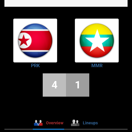
PRK
MMR
4
1
Overview
Lineups