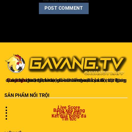
the next time I comment.
Gavangtv
không chỉ là nơi xem bóng mà còn là một cộng đồng để người hâm mộ kết nối và trao đổi cảm xúc. Trong quá trình theo dõi, khán giả có thể chia sẻ ý kiến, dự đoán kết quả hoặc thảo luận về chiến thuật của đội bóng.
SẢN PHẨM NỔI TRỘI
Live Score
Bảng xếp hạng
Lịch thi đấu
Kết quả bóng đá
Tin tức