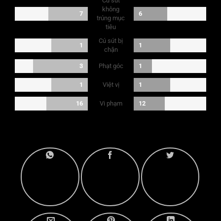
Cú sút
không
7
6
trúng mục
tiêu
Cú sút bị
1
1
chặn
Phạt góc
3
1
Việt vị
1
1
Vi phạm
16
12