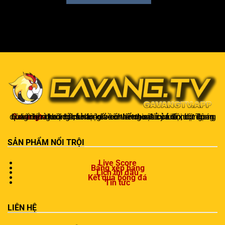
Gavangtv
không chỉ là nơi xem bóng mà còn là một cộng đồng để người hâm mộ kết nối và trao đổi cảm xúc. Trong quá trình theo dõi, khán giả có thể chia sẻ ý kiến, dự đoán kết quả hoặc thảo luận về chiến thuật của đội bóng.
SẢN PHẨM NỔI TRỘI
Live Score
Bảng xếp hạng
Lịch thi đấu
Kết quả bóng đá
Tin tức
LIÊN HỆ