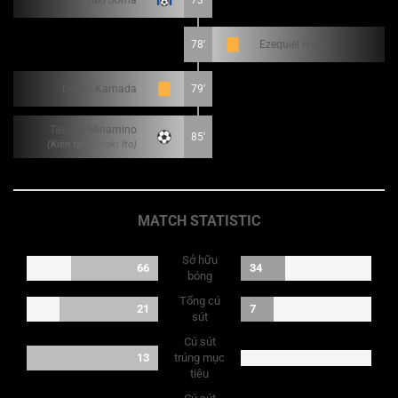
Yuki Soma
73'
78'
Ezequiel Ham
Daichi Kamada
79'
Takumi Minamino
85'
(Kiến tạo: Hiroki Ito)
MATCH STATISTIC
Sở hữu
66
34
bóng
Tổng cú
21
7
sút
Cú sút
13
trúng mục
tiêu