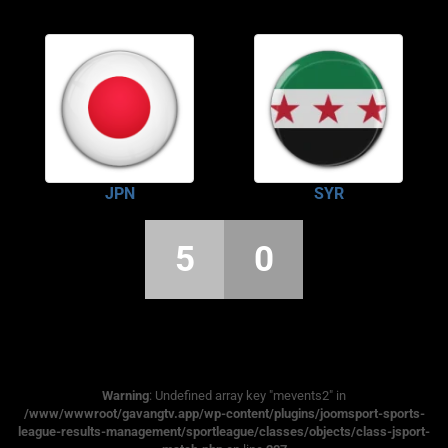
JPN
SYR
5
0
Warning
: Undefined array key "mevents2" in
/www/wwwroot/gavangtv.app/wp-content/plugins/joomsport-sports-
league-results-management/sportleague/classes/objects/class-jsport-