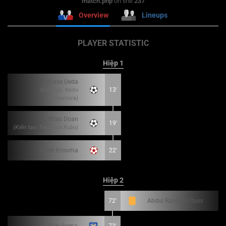
match.php
on line
237
Overview
Lineups
PLAYER STATISTIC
Hiệp 1
Ayase Ueda
(Kiến tạo: Keito
13'
Nakamura)
Ritsu Doan
19'
(Kiến tạo: Takefusa Kubo)
Thaer Krouma
22'
Hiệp 2
72'
Abdul Rahman Oues