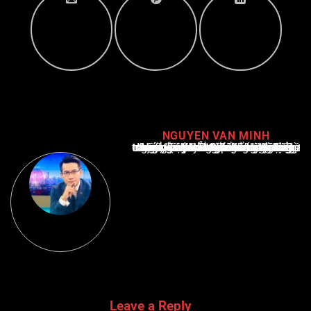
NGUYEN VAN MINH
Nguyễn Văn Minh là một trong những chuyên gia hàng đầu về báo cáo tin tức thể thao tại Việt Nam, với hơn 10 năm hoạt động trong ngành. Ông có kiến thức sâu rộng và kinh nghiệm đáng kể trong việc phân tích và báo cáo về các sự kiện thể thao hàng đầu. Sự hiểu biết sâu sắc của ông về ngành này đã giúp ông xây dựng uy tín và danh tiếng trong cộng đồng báo chí thể thao.
Leave a Reply