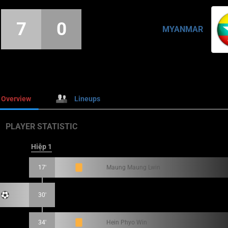
7
0
MYANMAR
Overview
Lineups
PLAYER STATISTIC
Hiệp 1
17'
Maung Maung Lwin
30'
34'
Hein Phyo Win