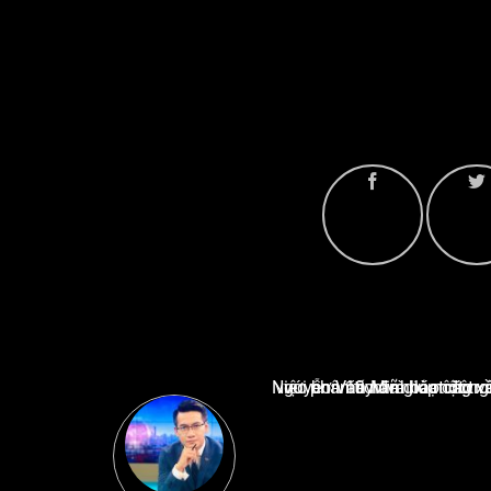
Nguyễn Văn Minh là một trong những chuyên gia hàng đầu về báo cáo tin tức thể thao tạ