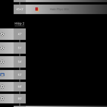
45+3'
Hein Phyo Win
Hiệp 2
47'
51'
54'
63'
68'
80'