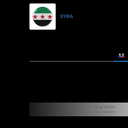
SYRIA
Omar Khribin
(Kiến tạo: Daleho Irandust)