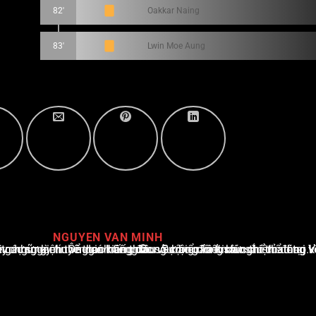
82'
Oakkar Naing
83'
Lwin Moe Aung
NGUYEN VAN MINH
i Việt Nam, với hơn 10 năm hoạt động trong ngành. Ông có kiến thức sâu rộng và kinh nghiệm đáng kể trong việc phân tích và báo cáo về các sự kiện thể thao hàng đầu. Sự hiểu biết sâu sắc của ông về ngành này đã giúp ông xây dựng uy tín và danh tiếng trong cộng đồng báo chí thể thao.