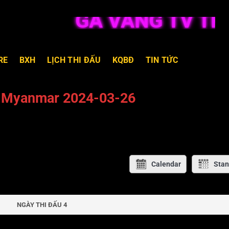
GÀ VÀNG TV TRỰC
RE
BXH
LỊCH THI ĐẤU
KQBĐ
TIN TỨC
s Myanmar 2024-03-26
Calendar
Stan
NGÀY THI ĐẤU 4