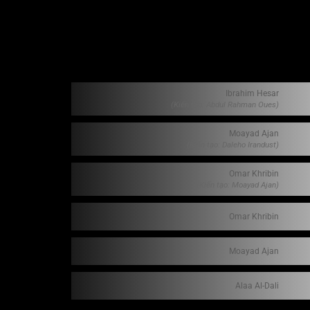
Ibrahim Hesar
(Kiến tạo: Abdul Rahman Oues)
Moayad Ajan
(Kiến tạo: Daleho Irandust)
Omar Khribin
(Kiến tạo: Moayad Ajan)
Omar Khribin
Moayad Ajan
Alaa Al-Dali