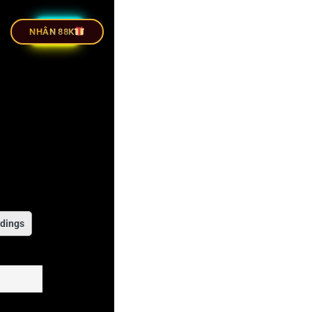
 TIẾP BÓNG ĐÁ
NHÂN 88K
dings