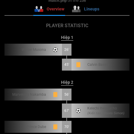
match.php
on line
236
Overview
Lineups
PLAYER STATISTIC
Hiệp 1
Walter Musona
26'
45'
Calvin Bassey
Hiệp 2
Marvelous Nakamba
56'
Kelechi Iheanacho
67'
(Kiến tạo: Moses Simon)
Prince Dube
70'