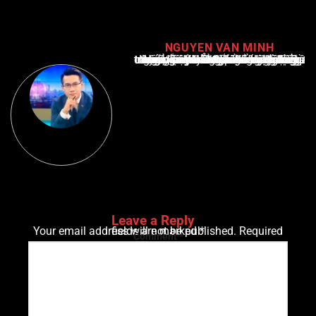
NGUYEN VAN MINH
Nguyễn Văn Minh là một trong những chuyên gia hàng đầu về báo cáo tin tức thể thao tại Việt Nam, với hơn 10 năm hoạt động trong ngành. Ông có kiến thức sâu rộng và kinh nghiệm đáng kể trong việc phân tích và báo cáo về các sự kiện thể thao hàng đầu. Sự hiểu biết sâu sắc của ông về ngành này đã giúp ông xây dựng uy tín và danh tiếng trong cộng đồng báo chí thể thao.
Leave a Reply
Your email address will not be published.
Required fields are marked
*
Comment
*