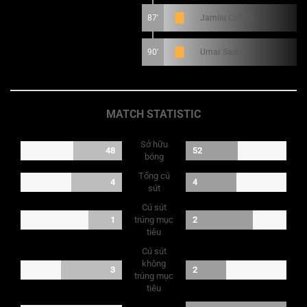
87'
Jamilu Collins
90'
Umar Sadiq
MATCH STATISTIC
Sở hữu
48
52
bóng
Tổng cú
4
4
sút
Cú sút
1
trúng mục
2
tiêu
Cú sút
không
3
2
trúng mục
tiêu