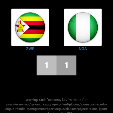
ZWE
NGA
1
1
Warning
: Undefined array key "mevents1" in
/www/wwwroot/gavangtv.app/wp-content/plugins/joomsport-sports-
league-results-management/sportleague/classes/objects/class-jsport-