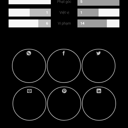
Phạt góc
5
Việt vị
1
1
Vi phạm
6
14