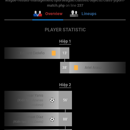
league-results-management/sportleague/classes/objects/class-jsport-
match.php
on line
237
Overview
Lineups
PLAYER STATISTIC
Hiệp 1
Edward Cedeño
13'
38'
Ariel Arauz
Hiệp 2
César Yanis
(Kiến tạo: Azarias
56'
Londono)
Ismael Díaz
88'
(Kiến tạo: Eric Davis)