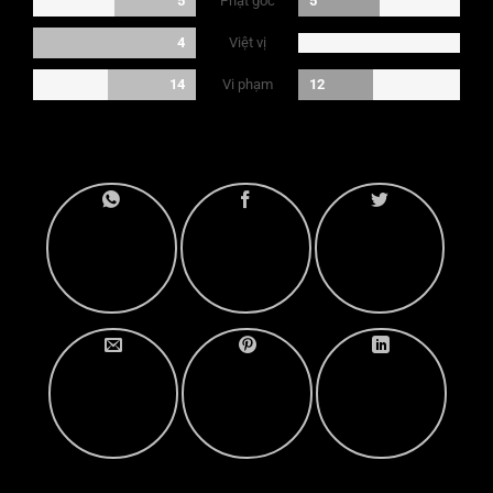
Phạt góc
5
5
Việt vị
4
Vi phạm
14
12