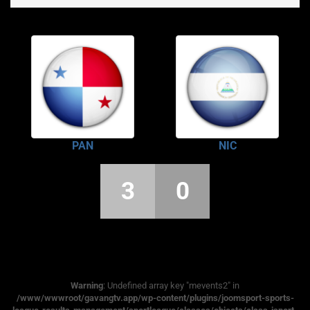
PAN
NIC
3
0
Warning
: Undefined array key "mevents2" in
/www/wwwroot/gavangtv.app/wp-content/plugins/joomsport-sports-