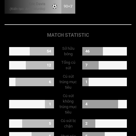
Eric Davis
90+3'
(Kiến tạo: Amir Murillo)
MATCH STATISTIC
Sở hữu
54
46
bóng
Tổng cú
12
7
sút
Cú sút
6
trúng mục
1
tiêu
Cú sút
không
1
4
trúng mục
tiêu
Cú sút bị
5
2
chặn