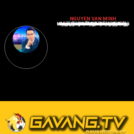
NGUYEN VAN MINH
Nguyễn Văn Minh là một trong những chuyên gia hàng đầu về báo cáo tin tức thể thao tại Việt Nam, với hơn 10 năm hoạt động trong ngành. Ông có kiến thức sâu rộng và kinh nghiệm đáng kể trong việc phân tích và báo cáo về các sự kiện thể thao hàng đầu. Sự hiểu biết sâu sắc của ông về ngành này đã giúp ông xây dựng uy tín và danh tiếng trong cộng đồng báo chí thể thao.