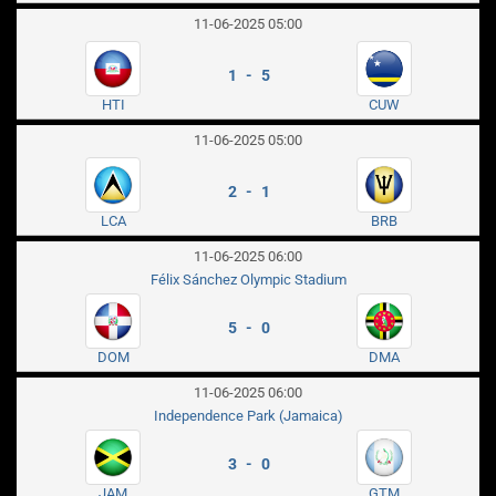
11-06-2025 05:00
1 - 5
HTI
CUW
11-06-2025 05:00
2 - 1
LCA
BRB
11-06-2025 06:00
Félix Sánchez Olympic Stadium
5 - 0
DOM
DMA
11-06-2025 06:00
Independence Park (Jamaica)
3 - 0
JAM
GTM