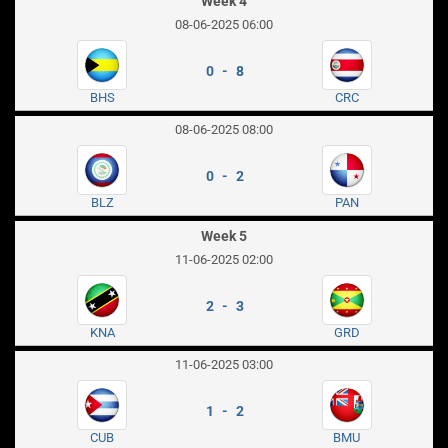
Week 4
08-06-2025 06:00
0 - 8
BHS
CRC
08-06-2025 08:00
0 - 2
BLZ
PAN
Week 5
11-06-2025 02:00
2 - 3
KNA
GRD
11-06-2025 03:00
1 - 2
CUB
BMU