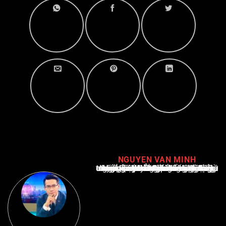
NGUYEN VAN MINH
Nguyễn Văn Minh là một trong những chuyên gia hàng đầu về báo cáo tin tức thể thao tại Việt Nam, với hơn 10 năm hoạt động trong ngành. Ông có kiến thức sâu rộng và kinh nghiệm đáng kể trong việc phân tích và báo cáo về các sự kiện thể thao hàng đầu. Sự hiểu biết sâu sắc của ông về ngành này đã giúp ông xây dựng uy tín và danh tiếng trong cộng đồng báo chí thể thao.