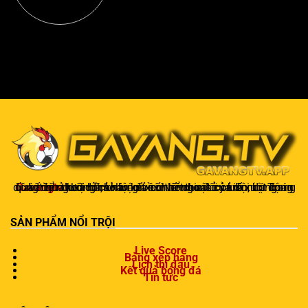
Gavangtv
không chỉ là nơi xem bóng mà còn là một cộng đồng để người hâm mộ kết nối và trao đổi cảm xúc. Trong quá trình theo dõi, khán giả có thể chia sẻ ý kiến, dự đoán kết quả hoặc thảo luận về chiến thuật của đội bóng.
SẢN PHẨM NỔI TRỘI
Live Score
Bảng xếp hạng
Lịch thi đấu
Kết quả bóng đá
Tin tức