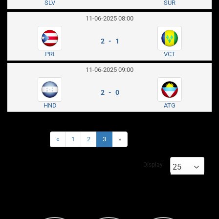
SLV
SUR
11-06-2025 08:00
2 - 1
PRI
VCT
11-06-2025 09:00
2 - 0
HND
ATG
«
1
2
3
»
Display
25