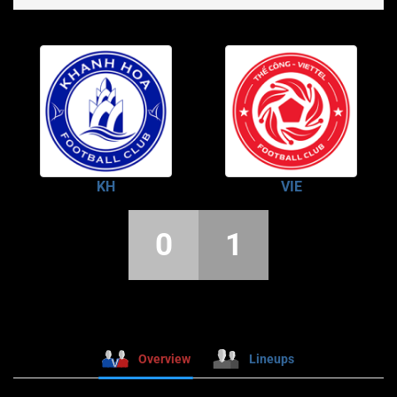
KH
VIE
0
1
Overview
Lineups