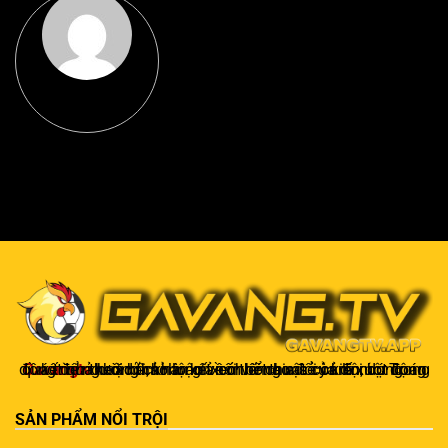
Gavangtv
không chỉ là nơi xem bóng mà còn là một cộng đồng để người hâm mộ kết nối và trao đổi cảm xúc. Trong quá trình theo dõi, khán giả có thể chia sẻ ý kiến, dự đoán kết quả hoặc thảo luận về chiến thuật của đội bóng.
SẢN PHẨM NỔI TRỘI