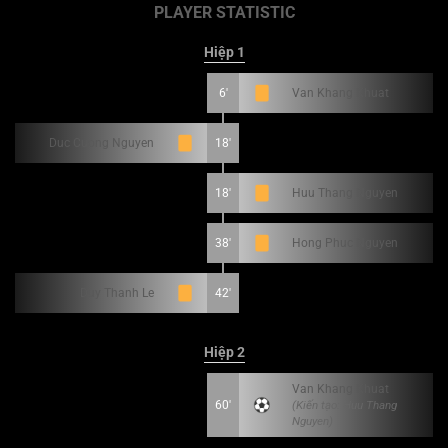
PLAYER STATISTIC
Hiệp 1
6'
Van Khang Khuat
Duc Cuong Nguyen
18'
18'
Huu Thang Nguyen
38'
Hong Phuc Nguyen
Duy Thanh Le
42'
Hiệp 2
Van Khang Khuat
60'
(Kiến tạo: Huu Thang
Nguyen)