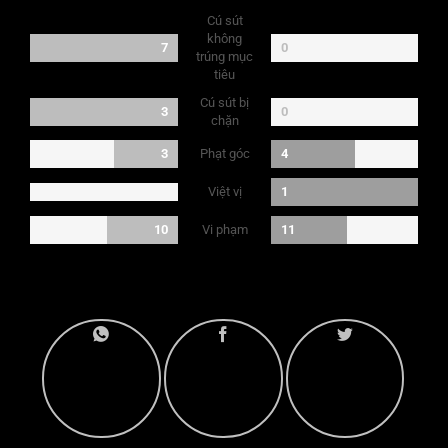
Cú sút
không
7
0
trúng mục
tiêu
Cú sút bị
3
0
chặn
Phạt góc
3
4
Việt vị
1
Vi phạm
10
11