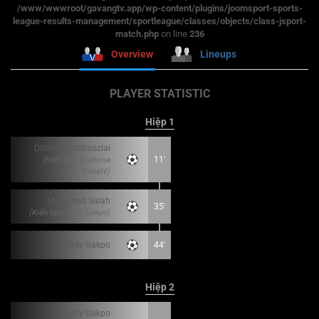
/www/wwwroot/gavangtv.app/wp-content/plugins/joomsport-sports-
league-results-management/sportleague/classes/objects/class-jsport-
match.php
on line
236
Overview
Lineups
PLAYER STATISTIC
Hiệp 1
Dominik Szoboszlai
(Kiến tạo: Ibrahima
11'
Konaté)
Mohamed Salah
35'
(Kiến tạo: Cody Gakpo)
Cody Gakpo
44'
Hiệp 2
Cody Gakpo