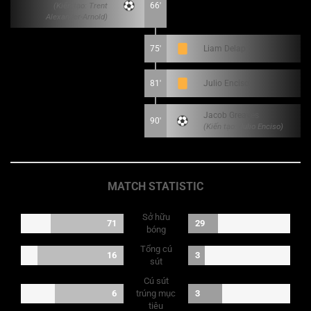
(Kiến tạo: Trent
66'
Alexander-Arnold)
75'
Liam Delap
81'
Julio Enciso
Jacob Greaves
90'
(Kiến tạo: Julio Enciso)
MATCH STATISTIC
Sở hữu
71
29
bóng
Tổng cú
16
3
sút
Cú sút
6
trúng mục
3
tiêu