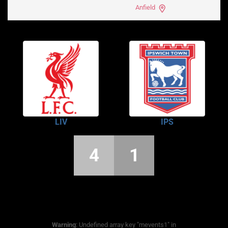
Anfield
LIV
IPS
4
1
Warning
: Undefined array key "mevents1" in