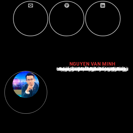
NGUYEN VAN MINH
Nguyễn Văn Minh là một trong những chuyên gia hàng đầu về báo cáo tin tức thể thao tại Việt Nam, với hơn 10 năm hoạt động trong ngành. Ông có kiến thức sâu rộng và kinh nghiệm đáng kể trong việc phân tích và báo cáo về các sự kiện thể thao hàng đầu. Sự hiểu biết sâu sắc của ông về ngành này đã giúp ông xây dựng uy tín và danh tiếng trong cộng đồng báo chí thể thao.