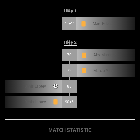
Hiệp 1
45+1'
Marc Rebés
Hiệp 2
70'
Alex Martínez
72'
Márcio Vieira
Denis Laptev
83'
Denis Laptev
90+6'
MATCH STATISTIC