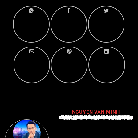
NGUYEN VAN MINH
Nguyễn Văn Minh là một trong những chuyên gia hàng đầu về báo cáo tin tức thể thao tại Việt Nam, với hơn 10 năm hoạt động trong ngành. Ông có kiến thức sâu rộng và kinh nghiệm đáng kể trong việc phân tích và báo cáo về các sự kiện thể thao hàng đầu. Sự hiểu biết sâu sắc của ông về ngành này đã giúp ông xây dựng uy tín và danh tiếng trong cộng đồng báo chí thể thao.