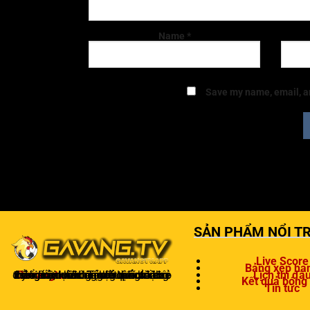
Name
*
Save my name, email, an
SẢN PHẨM NỔI TR
Live Score
Bảng xếp hạ
Gavangtv
không chỉ là nơi xem bóng mà còn là một cộng đồng để người hâm mộ kết nối và trao đổi cảm xúc. Trong quá trình theo dõi, khán giả có thể chia sẻ ý kiến, dự đoán kết quả hoặc thảo luận về chiến thuật của đội bóng.
Lịch thi đấ
Kết quả bóng
Tin tức