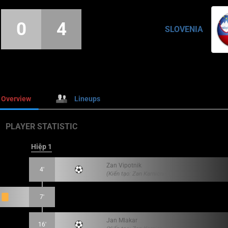
0
4
SLOVENIA
Overview
Lineups
PLAYER STATISTIC
Hiệp 1
Zan Vipotnik
4'
(Kiến tạo: Zan Karnicnik)
7'
Jan Mlakar
16'