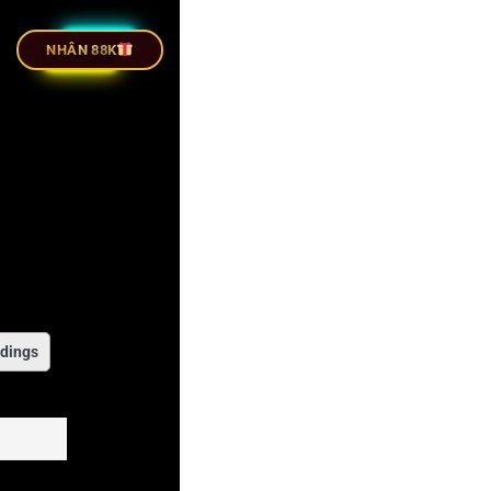
 TIẾP BÓNG ĐÁ
NHÂN 88K
dings