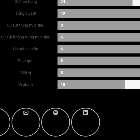
Sở hữu bóng
74
Tổng cú sút
19
Cú sút trúng mục tiêu
8
Cú sút không trúng mục tiêu
5
Cú sút bị chặn
6
Phạt góc
5
Việt vị
5
Vi phạm
18