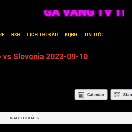
GÀ VÀNG TV TRỰC
RE
BXH
LỊCH THI ĐẤU
KQBĐ
TIN TỨC
 vs Slovenia 2023-09-10
Calendar
Stan
NGÀY THI ĐẤU 6