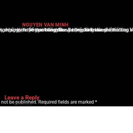
NGUYEN VAN MINH
i Việt Nam, với hơn 10 năm hoạt động trong ngành. Ông có kiến thức sâu rộng và kinh nghiệm đáng kể trong việc phân tích và báo cáo về các sự kiện thể thao hàng đầu. Sự hiểu biết sâu sắc của ông về ngành này đã giúp ông xây dựng uy tín và danh tiếng trong cộng đồng báo chí thể thao.
Leave a Reply
 not be published.
Required fields are marked
*
Comment
*