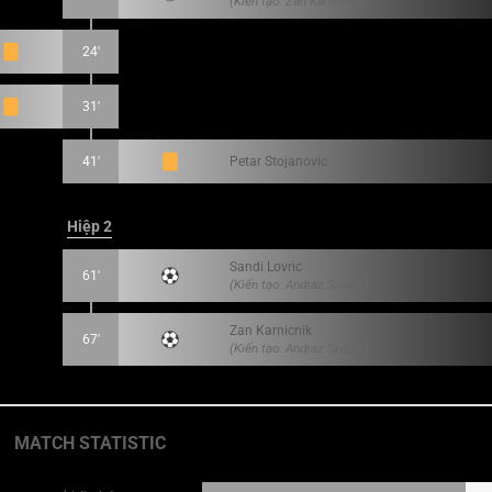
(Kiến tạo: Zan Karnicnik)
24'
31'
41'
Petar Stojanovic
Hiệp 2
Sandi Lovric
61'
(Kiến tạo: Andraz Sporar)
Zan Karnicnik
67'
(Kiến tạo: Andraz Sporar)
MATCH STATISTIC