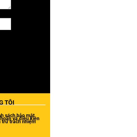
G TÔI
nh sách bảo mật
khoản và điều kiện
 trừ trách nhiệm