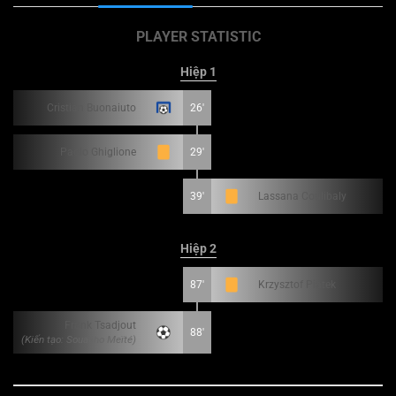
PLAYER STATISTIC
Hiệp 1
Cristian Buonaiuto
26'
Paolo Ghiglione
29'
39'
Lassana Coulibaly
Hiệp 2
87'
Krzysztof Piatek
Frank Tsadjout
88'
(Kiến tạo: Soualiho Meïté)