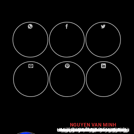
NGUYEN VAN MINH
Nguyễn Văn Minh là một trong những chuyên gia hàng đầu về báo cáo tin tức thể thao tại Việt Nam, với hơn 10 năm hoạt động trong ngành. Ông có kiến thức sâu rộng và kinh nghiệm đáng kể trong việc phân tích và báo cáo về các sự kiện thể thao hàng đầu. Sự hiểu biết sâu sắc của ông về ngành này đã giúp ông xây dựng uy tín và danh tiếng trong cộng đồng báo chí thể thao.