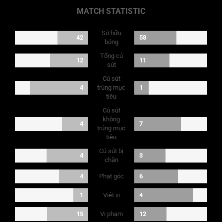
MATCH STATISTIC
Sở hữu
42
58
bóng
Tổng cú
12
11
sút
Cú sút
4
trúng mục
1
tiêu
Cú sút
không
4
7
trúng mục
tiêu
Cú sút bị
4
3
chặn
Phạt góc
4
6
Việt vị
1
4
Vi phạm
15
12