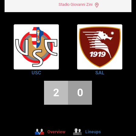
Stadio Giovanni Zini
USC
SAL
2
0
Overview
Lineups