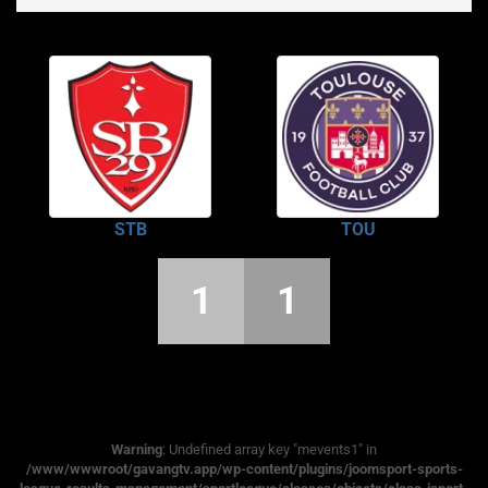
STB
TOU
1
1
Warning
: Undefined array key "mevents1" in
/www/wwwroot/gavangtv.app/wp-content/plugins/joomsport-sports-