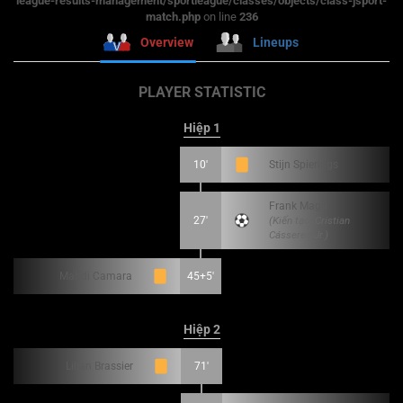
league-results-management/sportleague/classes/objects/class-jsport-
match.php
on line
236
Overview
Lineups
PLAYER STATISTIC
Hiệp 1
10'
Stijn Spierings
Frank Magri
27'
(Kiến tạo: Cristian
Cásseres Jr.)
Mahdi Camara
45+5'
Hiệp 2
Lilian Brassier
71'