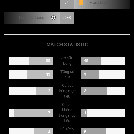
79'
Frank Magri
Martín Satriano
90+3'
MATCH STATISTIC
Sở hữu
55
45
bóng
Tổng cú
13
9
sút
Cú sút
2
trúng mục
3
tiêu
Cú sút
không
7
1
trúng mục
tiêu
Cú sút bị
4
5