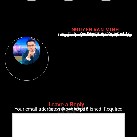
NGUYEN VAN MINH
Nguyễn Văn Minh là một trong những chuyên gia hàng đầu về báo cáo tin tức thể thao tại Việt Nam, với hơn 10 năm hoạt động trong ngành. Ông có kiến thức sâu rộng và kinh nghiệm đáng kể trong việc phân tích và báo cáo về các sự kiện thể thao hàng đầu. Sự hiểu biết sâu sắc của ông về ngành này đã giúp ông xây dựng uy tín và danh tiếng trong cộng đồng báo chí thể thao.
Leave a Reply
Your email address will not be published.
Required fields are marked
*
Comment
*