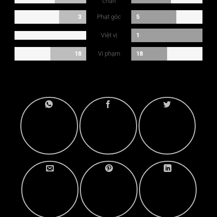
chặn
Phạt góc
3
5
Việt vị
1
Vi phạm
18
18