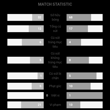
MATCH STATISTIC
Sở hữu
32
68
bóng
Tổng cú
12
17
sút
Cú sút
6
trúng mục
4
tiêu
Cú sút
không
5
8
trúng mục
tiêu
Cú sút bị
1
5
chặn
Phạt góc
5
10
Việt vị
0
1
Vi phạm
21
13