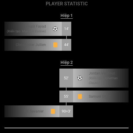
PLAYER STATISTIC
Hiệp 1
Khalil Fayad
14'
(Kiến tạo: Maxime Estève)
Christopher Jullien
44'
Hiệp 2
Jordan Veretout
52'
(Kiến tạo: Jonathan
Clauss)
55'
Samuel Gigot
Téji Savanier
90+3'