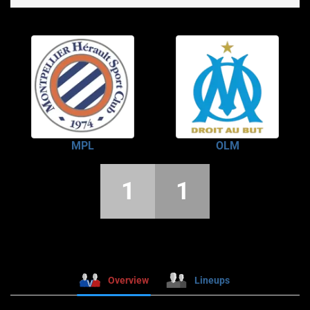
MPL
OLM
1
1
Overview
Lineups