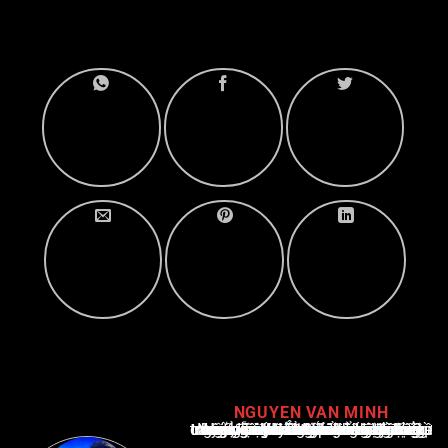
NGUYEN VAN MINH
Nguyễn Văn Minh là một trong những chuyên gia hàng đầu về báo cáo tin tức thể thao tại Việt Nam, với hơn 10 năm hoạt động trong ngành. Ông có kiến thức sâu rộng và kinh nghiệm đáng kể trong việc phân tích và báo cáo về các sự kiện thể thao hàng đầu. Sự hiểu biết sâu sắc của ông về ngành này đã giúp ông xây dựng uy tín và danh tiếng trong cộng đồng báo chí thể thao.