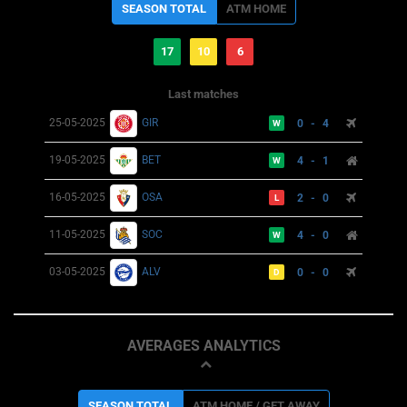
SEASON TOTAL
ATM HOME
17
10
6
Last matches
25-05-2025
GIR
0 - 4
W
19-05-2025
BET
4 - 1
W
16-05-2025
OSA
2 - 0
L
11-05-2025
SOC
4 - 0
W
03-05-2025
ALV
0 - 0
D
AVERAGES ANALYTICS
SEASON TOTAL
ATM HOME / GET AWAY