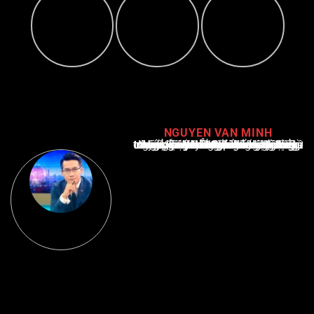
NGUYEN VAN MINH
Nguyễn Văn Minh là một trong những chuyên gia hàng đầu về báo cáo tin tức thể thao tại Việt Nam, với hơn 10 năm hoạt động trong ngành. Ông có kiến thức sâu rộng và kinh nghiệm đáng kể trong việc phân tích và báo cáo về các sự kiện thể thao hàng đầu. Sự hiểu biết sâu sắc của ông về ngành này đã giúp ông xây dựng uy tín và danh tiếng trong cộng đồng báo chí thể thao.