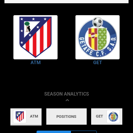
ATM
GET
SEASON ANALYTICS
ATM
GET
POSITIONS