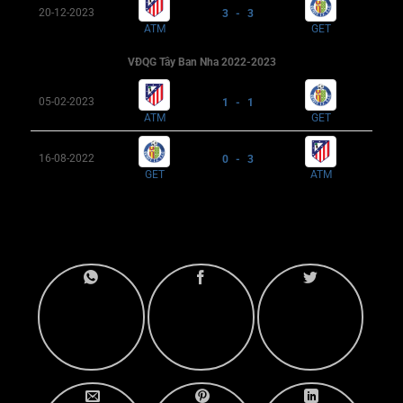
20-12-2023
3 - 3
ATM
GET
VĐQG Tây Ban Nha 2022-2023
05-02-2023
1 - 1
ATM
GET
16-08-2022
0 - 3
GET
ATM