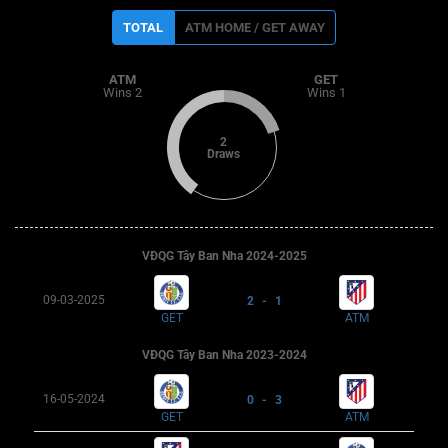
TOTAL
ATM HOME / GET AWAY
ATM
GET
Wins 2
Wins 1
2
Draws
VĐQG Tây Ban Nha 2024-2025
09-03-2025
2 - 1
GET
ATM
VĐQG Tây Ban Nha 2023-2024
16-05-2024
0 - 3
GET
ATM