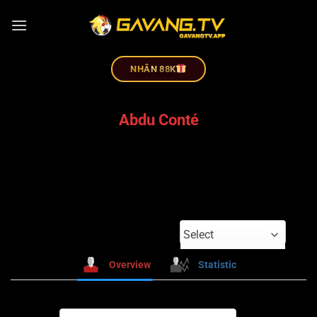
NHÂN 88K
Abdu Conté
Select
Overview
Statistic