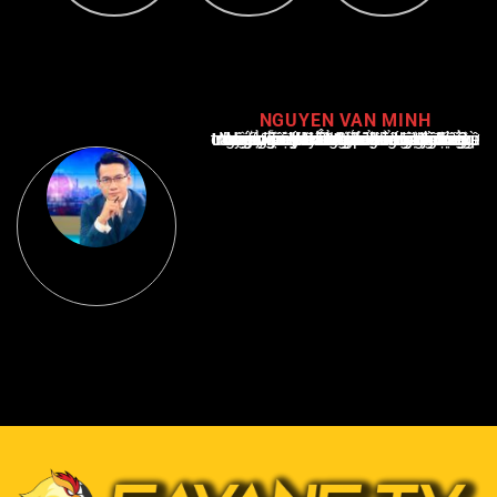
NGUYEN VAN MINH
Nguyễn Văn Minh là một trong những chuyên gia hàng đầu về báo cáo tin tức thể thao tại Việt Nam, với hơn 10 năm hoạt động trong ngành. Ông có kiến thức sâu rộng và kinh nghiệm đáng kể trong việc phân tích và báo cáo về các sự kiện thể thao hàng đầu. Sự hiểu biết sâu sắc của ông về ngành này đã giúp ông xây dựng uy tín và danh tiếng trong cộng đồng báo chí thể thao.