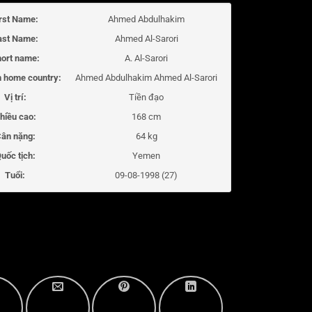
irst Name:
Ahmed Abdulhakim
ast Name:
Ahmed Al-Sarori
ort name:
A. Al-Sarori
 home country:
Ahmed Abdulhakim Ahmed Al-Sarori
Vị trí:
Tiền đạo
hiều cao:
168 cm
ân nặng:
64 kg
uốc tịch:
Yemen
Tuổi:
09-08-1998 (27)