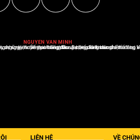
NGUYEN VAN MINH
i Việt Nam, với hơn 10 năm hoạt động trong ngành. Ông có kiến thức sâu rộng và kinh nghiệm đáng kể trong việc phân tích và báo cáo về các sự kiện thể thao hàng đầu. Sự hiểu biết sâu sắc của ông về ngành này đã giúp ông xây dựng uy tín và danh tiếng trong cộng đồng báo chí thể thao.
ỘI
LIÊN HỆ
VỀ CHÚN