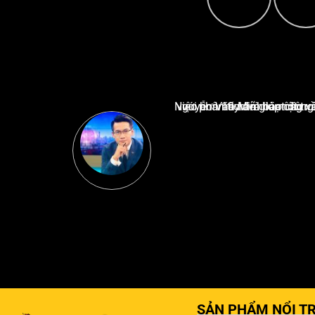
Nguyễn Văn Minh là một trong những chuyên gia hàng đầu về báo cáo tin tức thể thao tạ
SẢN PHẨM NỔI TR