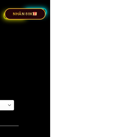
ỰC TIẾP BÓNG ĐÁ
NHÂN 88K