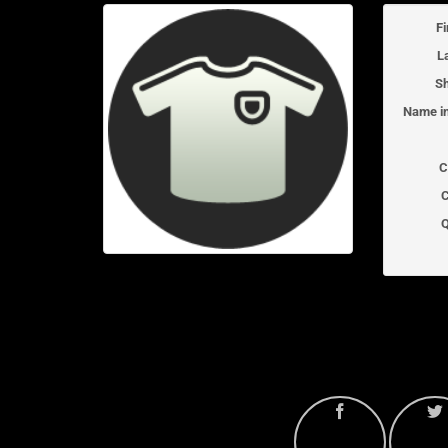
F
L
Sh
Name in
C
C
Q