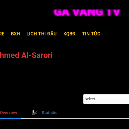
GÀ VÀNG TV TR
RE
BXH
LỊCH THI ĐẤU
KQBĐ
TIN TỨC
hmed Al-Sarori
Select
Overview
Statistic