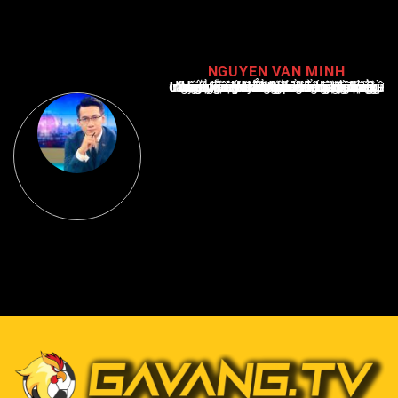
NGUYEN VAN MINH
Nguyễn Văn Minh là một trong những chuyên gia hàng đầu về báo cáo tin tức thể thao tại Việt Nam, với hơn 10 năm hoạt động trong ngành. Ông có kiến thức sâu rộng và kinh nghiệm đáng kể trong việc phân tích và báo cáo về các sự kiện thể thao hàng đầu. Sự hiểu biết sâu sắc của ông về ngành này đã giúp ông xây dựng uy tín và danh tiếng trong cộng đồng báo chí thể thao.