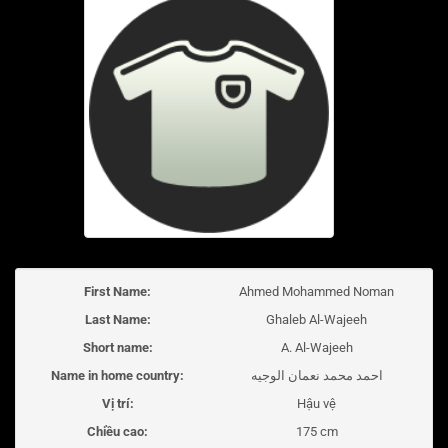
First Name:
Ahmed Mohammed Noman
Last Name:
Ghaleb Al-Wajeeh
Short name:
A. Al-Wajeeh
Name in home country:
احمد محمد نعمان الوجيه
Vị trí:
Hậu vệ
Chiều cao:
175 cm