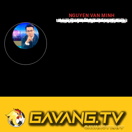
NGUYEN VAN MINH
Nguyễn Văn Minh là một trong những chuyên gia hàng đầu về báo cáo tin tức thể thao tại Việt Nam, với hơn 10 năm hoạt động trong ngành. Ông có kiến thức sâu rộng và kinh nghiệm đáng kể trong việc phân tích và báo cáo về các sự kiện thể thao hàng đầu. Sự hiểu biết sâu sắc của ông về ngành này đã giúp ông xây dựng uy tín và danh tiếng trong cộng đồng báo chí thể thao.