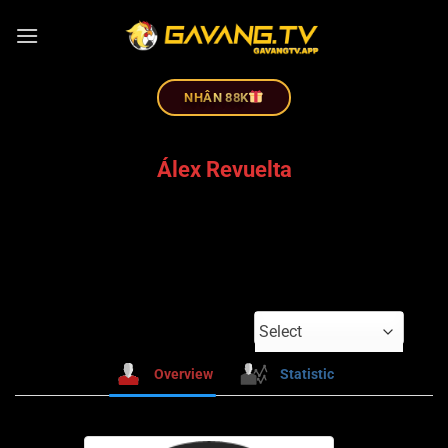
NHÂN 88K
Álex Revuelta
Select
Overview
Statistic