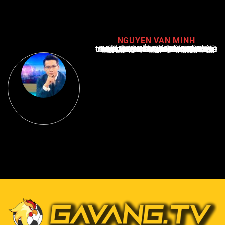
NGUYEN VAN MINH
Nguyễn Văn Minh là một trong những chuyên gia hàng đầu về báo cáo tin tức thể thao tại Việt Nam, với hơn 10 năm hoạt động trong ngành. Ông có kiến thức sâu rộng và kinh nghiệm đáng kể trong việc phân tích và báo cáo về các sự kiện thể thao hàng đầu. Sự hiểu biết sâu sắc của ông về ngành này đã giúp ông xây dựng uy tín và danh tiếng trong cộng đồng báo chí thể thao.