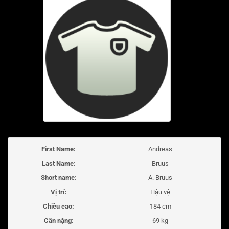
First Name:
Andreas
Last Name:
Bruus
Short name:
A. Bruus
Vị trí:
Hậu vệ
Chiều cao:
184 cm
Cân nặng:
69 kg