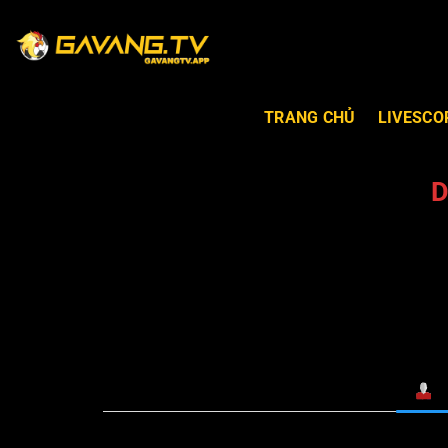
TRANG CHỦ
LIVESCO
D