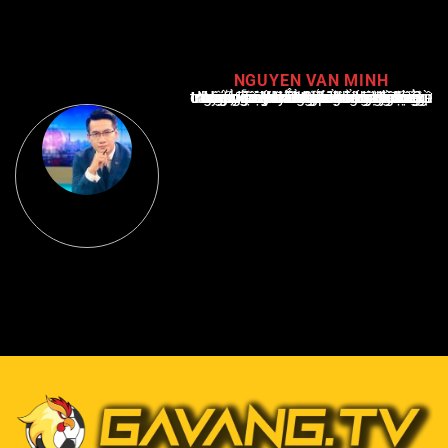
NGUYEN VAN MINH
Nguyễn Văn Minh là một trong những chuyên gia hàng đầu về báo cáo tin tức thể thao tại Việt Nam, với hơn 10 năm hoạt động trong ngành. Ông có kiến thức sâu rộng và kinh nghiệm đáng kể trong việc phân tích và báo cáo về các sự kiện thể thao hàng đầu. Sự hiểu biết sâu sắc của ông về ngành này đã giúp ông xây dựng uy tín và danh tiếng trong cộng đồng báo chí thể thao.