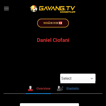
NHÂN 88K
Daniel Ciofani
Select
Overview
Statistic