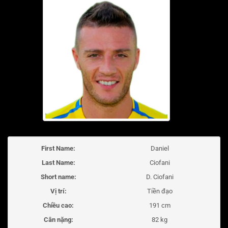
First Name:
Daniel
Last Name:
Ciofani
Short name:
D. Ciofani
Vị trí:
Tiền đạo
Chiều cao:
191 cm
Cân nặng:
82 kg