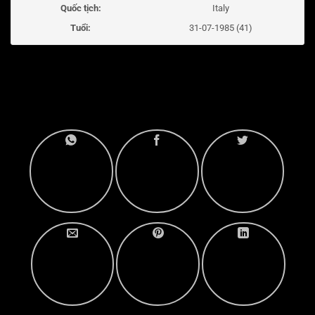
Quốc tịch:
Italy
Tuổi:
31-07-1985 (41)