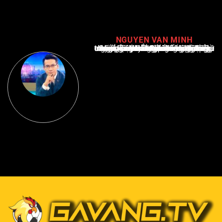
NGUYEN VAN MINH
Nguyễn Văn Minh là một trong những chuyên gia hàng đầu về báo cáo tin tức thể thao tại Việt Nam, với hơn 10 năm hoạt động trong ngành. Ông có kiến thức sâu rộng và kinh nghiệm đáng kể trong việc phân tích và báo cáo về các sự kiện thể thao hàng đầu. Sự hiểu biết sâu sắc của ông về ngành này đã giúp ông xây dựng uy tín và danh tiếng trong cộng đồng báo chí thể thao.