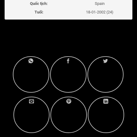
Quốc tịch:
Spain
Tuổi:
18-01-2002 (24)