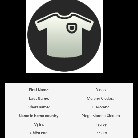
First Name:
Diego
Last Name:
Moreno Cledera
Short name:
D. Moreno
Name in home country:
Diego Moreno Cledera
Vị trí:
Hậu vệ
Chiều cao:
175 cm