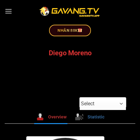
NHÂN 88K
Diego Moreno
Select
Overview
Statistic