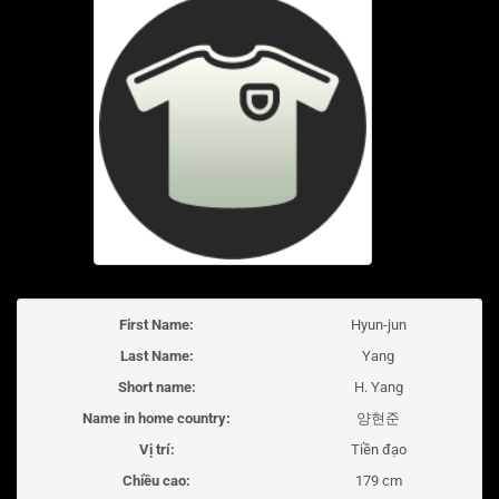
First Name:
Hyun-jun
Last Name:
Yang
Short name:
H. Yang
Name in home country:
양현준
Vị trí:
Tiền đạo
Chiều cao:
179 cm