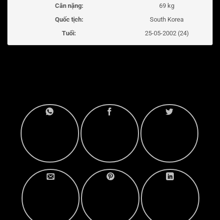
Cân nặng:
69 kg
Quốc tịch:
South Korea
Tuổi:
25-05-2002 (24)