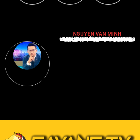
NGUYEN VAN MINH
Nguyễn Văn Minh là một trong những chuyên gia hàng đầu về báo cáo tin tức thể thao tại Việt Nam, với hơn 10 năm hoạt động trong ngành. Ông có kiến thức sâu rộng và kinh nghiệm đáng kể trong việc phân tích và báo cáo về các sự kiện thể thao hàng đầu. Sự hiểu biết sâu sắc của ông về ngành này đã giúp ông xây dựng uy tín và danh tiếng trong cộng đồng báo chí thể thao.