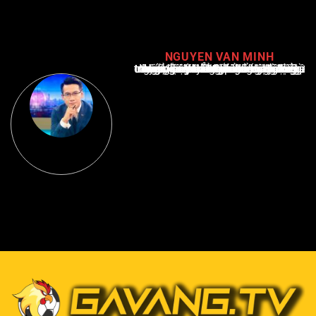
NGUYEN VAN MINH
Nguyễn Văn Minh là một trong những chuyên gia hàng đầu về báo cáo tin tức thể thao tại Việt Nam, với hơn 10 năm hoạt động trong ngành. Ông có kiến thức sâu rộng và kinh nghiệm đáng kể trong việc phân tích và báo cáo về các sự kiện thể thao hàng đầu. Sự hiểu biết sâu sắc của ông về ngành này đã giúp ông xây dựng uy tín và danh tiếng trong cộng đồng báo chí thể thao.