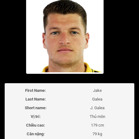
First Name:
Jake
Last Name:
Galea
Short name:
J. Galea
Vị trí:
Thủ môn
Chiều cao:
179 cm
Cân nặng:
79 kg