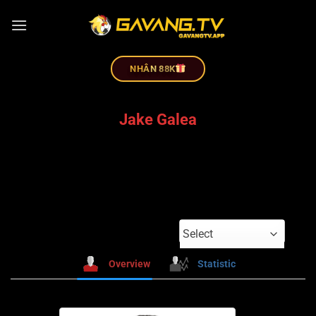
NHÂN 88K
Jake Galea
Select
Overview
Statistic