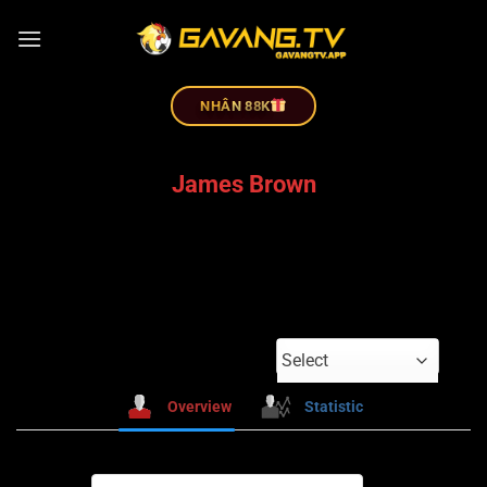
NHÂN 88K
James Brown
Select
Overview
Statistic