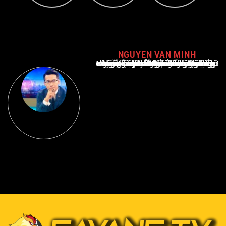
NGUYEN VAN MINH
Nguyễn Văn Minh là một trong những chuyên gia hàng đầu về báo cáo tin tức thể thao tại Việt Nam, với hơn 10 năm hoạt động trong ngành. Ông có kiến thức sâu rộng và kinh nghiệm đáng kể trong việc phân tích và báo cáo về các sự kiện thể thao hàng đầu. Sự hiểu biết sâu sắc của ông về ngành này đã giúp ông xây dựng uy tín và danh tiếng trong cộng đồng báo chí thể thao.