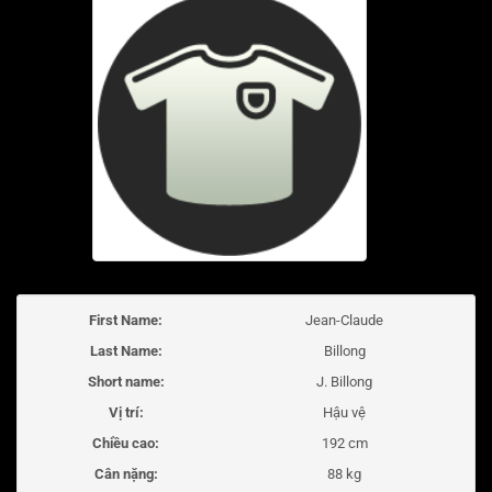
First Name:
Jean-Claude
Last Name:
Billong
Short name:
J. Billong
Vị trí:
Hậu vệ
Chiều cao:
192 cm
Cân nặng:
88 kg