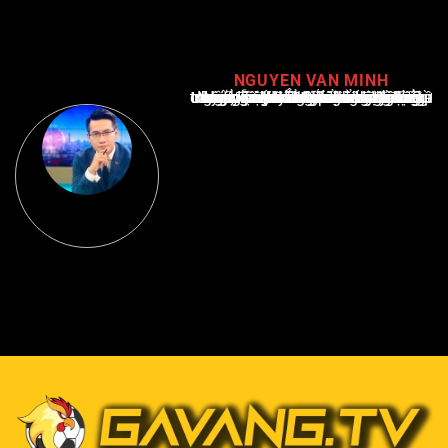
NGUYEN VAN MINH
Nguyễn Văn Minh là một trong những chuyên gia hàng đầu về báo cáo tin tức thể thao tại Việt Nam, với hơn 10 năm hoạt động trong ngành. Ông có kiến thức sâu rộng và kinh nghiệm đáng kể trong việc phân tích và báo cáo về các sự kiện thể thao hàng đầu. Sự hiểu biết sâu sắc của ông về ngành này đã giúp ông xây dựng uy tín và danh tiếng trong cộng đồng báo chí thể thao.